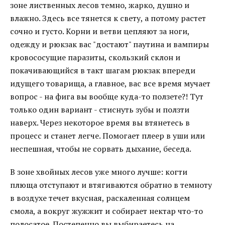
зоне лиственных лесов темно, жарко, душно и
влажно. Здесь все тянется к свету, а потому растет
сочно и густо. Корни и ветви цепляют за ноги,
одежду и рюкзак вас "достают" паутина и вампиры
кровососущие паразиты, скользкий склон и
покачивающийся в такт шагам рюкзак впереди
идущего товарища, а главное, вас все время мучает
вопрос - на фига вы вообще куда-то ползете?! Тут
только один вариант - стиснуть зубы и ползти
наверх. Через некоторое время вы втянетесь в
процесс и станет легче. Помогает плеер в уши или
неспешная, чтобы не сорвать дыхание, беседа.
В зоне хвойных лесов уже много лучше: когти
плюща отступают и втягиваются обратно в темноту
в воздухе течет вкусная, раскаленная солнцем
смола, а вокруг жужжит и собирает нектар что-то
полосатое. Постепенно вы выбираетесь на