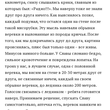
километра, снизу слышались крики, главным из
которых был: «Радио!!!». Мы наверху тоже не знали
друг про друга ничего. Как выяснилось позже,
каждый подумал, что остался один на стене после
такой мясорубки. Эту мысль навевали обрывки
веревки и выломанные из породы крючья. После
того, как мы докричались друг до друга, картина
прояснилась, плюс был только один – все живы.
Минусов намного больше. У Славы сломано бедро,
сильное кровотечение и повреждена лопатка. На
троих у нас, в лучшем случае, одна с половиной
веревка, мы висим на стене в 20-30 метрах друг от
друга, не связанные ничем, каждый на своем
обрывке веревки, до ледника около 200 метров.
Голосом связались с ледником – ребята готовятся
наверх. Принимаем решение, спускать Славу
самостоятельно, аптечка есть, веревок навяжем из