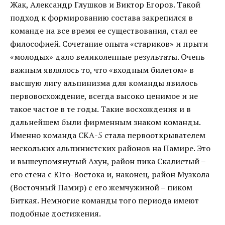
Жак, Александр Глушков и Виктор Егоров. Такой
подход к формированию состава закрепился в
команде на все время ее существования, стал ее
философией. Сочетание опыта «стариков» и прыти
«молодых» дало великолепные результаты. Очень
важным являлось то, что «входным билетом» в
высшую лигу альпинизма для команды явилось
первовосхождение, всегда высоко ценимое и не
такое частое в те годы. Такие восхождения и в
дальнейшем были фирменным знаком команды.
Именно команда СКА-5 стала первооткрывателем
нескольких альпинистских районов на Памире. Это
и вышеупомянутый Ахун, район пика Скалистый –
его стена с Юго-Востока и, наконец, район Музкола
(Восточный Памир) с его жемчужиной – пиком
Биткая. Немногие команды того периода имеют
подобные достижения.