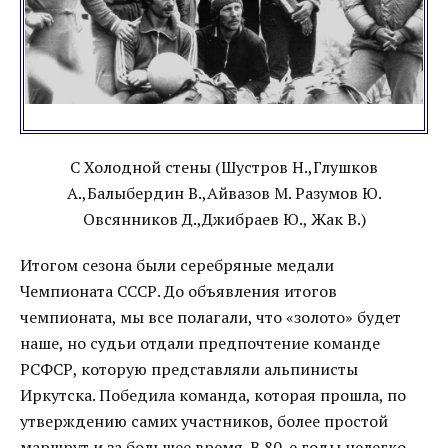
С Холодной стены (Шустров Н.,Глушков
А.,Балыбердин В.,Айвазов М. Разумов Ю.
Овсянников Д.,Джибраев Ю., Жак В.)
Итогом сезона были серебряные медали
Чемпионата СССР. До объявления итогов
чемпионата, мы все полагали, что «золото» будет
наше, но судьи отдали предпочтение команде
РСФСР, которую представляли альпинисты
Иркутска. Победила команда, которая прошла, по
утверждению самих участников, более простой
маршрут и за большее время. В 80-е годы нелегко