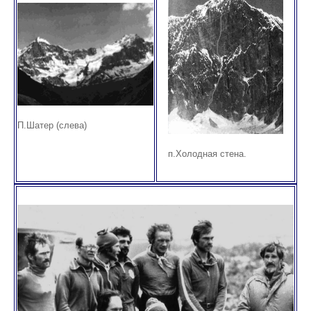
П.Шатер (слева)
п.Холодная стена.