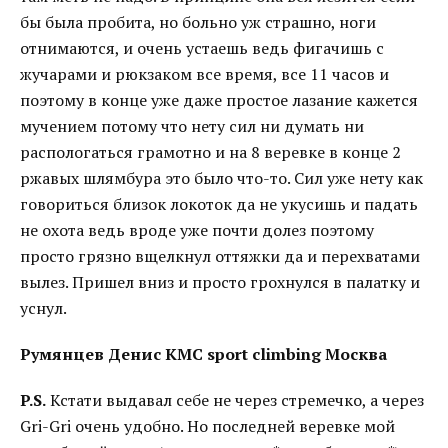
бы была пробита, но больно уж страшно, ноги
отнимаются, и очень устаешь ведь фигачишь с
жучарами и рюкзаком все время, все 11 часов и
поэтому в конце уже даже простое лазание кажется
мучением потому что нету сил ни думать ни
распологаться грамотно и на 8 веревке в конце 2
ржавых шлямбура это было что-то. Сил уже нету как
говориться близок локоток да не укусишь и падать
не охота ведь вроде уже почти долез поэтому
просто грязно вщелкнул оттяжки да и перехватами
вылез. Пришел вниз и просто грохнулся в палатку и
уснул.
Румянцев Денис КМС sport climbing Москва
P.S.
Кстати выдавал себе не через стремечко, а через
Gri-Gri очень удобно. Но последней веревке мой