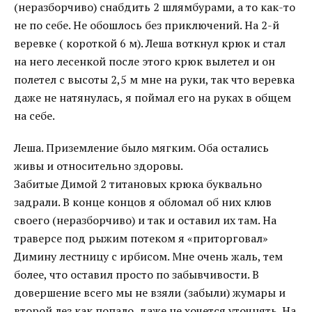
(неразборчиво) снабдить 2 шлямбурами, а то как-то
не по себе. Не обошлось без приключений. На 2-й
веревке ( короткой 6 м). Леша воткнул крюк и стал
на него лесенкой после этого крюк вылетел и он
полетел с высоты 2,5 м мне на руки, так что веревка
даже не натянулась, я поймал его на руках в общем
на себе.
Леша. Приземление было мягким. Оба остались
живы и относительно здоровы.
Забитые Димой 2 титановых крюка буквально
задрали. В конце концов я обломал об них клюв
своего (неразборчиво) и так и оставил их там. На
траверсе под рыжим потеком я «приторговал»
Димину лестницу с ирбисом. Мне очень жаль, тем
более, что оставил просто по забывчивости. В
довершение всего мы не взяли (забыли) жумары и
второй лез как попало, даже не хочется уточнять. На