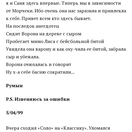
я и Саня здесь впервые. Типерь мы в зависимости
от Морчеки. Ибо очень она нас заразила и привлекла
к себе. Привет всем кто здесь бывает.
На последок анегдотец
Сидит Ворона на дереве с сыром
Пробегает мимо Лиса с бейсбольной битой
Увидела она варону и как оху-чила ее битой, забрала
сыр и убежала.
Ворона очюхалась и говорит
Ну х-а себе басню сократили...
Румын
P.S. Извеняюсь за ошибки
5/04/99
Вчера сходил «Соло» на «Классику». Уломался