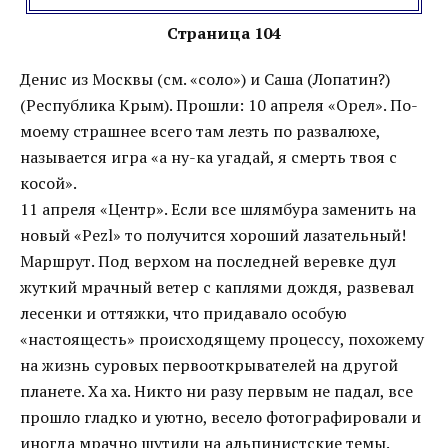
Страница 104
Денис из Москвы (см. «соло») и Саша (Лопатин?)
(Республика Крым). Прошли: 10 апреля «Орел». По-
моему страшнее всего там лезть по развалюхе,
называется игра «а ну-ка угадай, я смерть твоя с
косой».
11 апреля «Центр». Если все шлямбура заменить на
новый «Pezl» то получится хороший лазательный!
Маршрут. Под верхом на последней веревке дул
жуткий мрачный ветер с каплями дождя, развевал
лесенки и оттяжки, что придавало особую
«настоящесть» происходящему процессу, похожему
на жизнь суровых первооткрывателей на другой
планете. Ха ха. Никто ни разу первым не падал, все
прошло гладко и уютно, весело фотографировали и
иногда мрачно шутили на альпинистские темы.