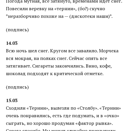
Погода мутная, все затянуто, временами идет снег.
Повесили веревку на «тернии», (бо?) скучно
*неразборчиво похоже на — (дискотеки наши)*.
(подпись)
14.03
Всю ночь шел снег. Кругом все завалило. Морчека
вся мокрая, на полках снег. Сейчас опять все
затягивает. Сигареты закончились. Вино, кофе,
шоколад подходят к критической отметке.
(подпись)
15.03
Сходили «Тернии», вылезли по «Столбу». «Тернии»
очень понравились, есть где подумать, и в «очко»
сыграть, но хорошо продуман «фактор рывка».
Серега спасибо. Мы может случайно прихватили