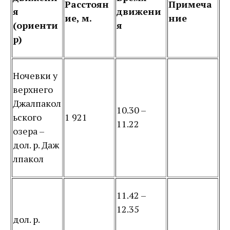
Расстоян
Примеча
я
движени
ие, м.
ние
(ориенти
я
р)
Ночевки у
верхнего
Джалпакол
10.30 –
ьского
1 921
11.22
озера –
дол. р. Даж
лпакол
11.42 –
12.35
дол. р.