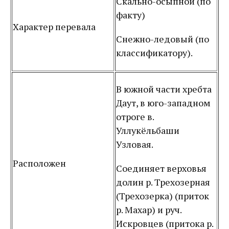
Скально-осыпной (по
факту)
Характер перевала
Снежно-ледовый (по
классификатору).
В южной части хребта
Даут, в юго-западном
отроге в.
Уллукёльбаши
Узловая.
Расположен
Соединяет верховья
долин р. Трехозерная
(Трехозерка) (приток
р. Махар) и руч.
Искровцев (притока р.