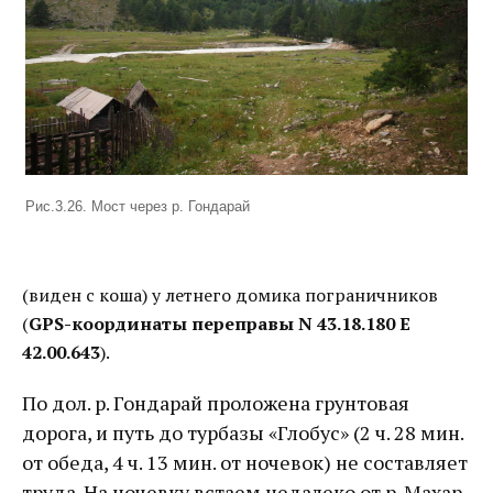
Рис.3.26. Мост через р. Гондарай
(виден с коша) у летнего домика пограничников
(
GPS-координаты переправы N 43.18.180 E
42.00.643
).
По дол. р. Гондарай проложена грунтовая
дорога, и путь до турбазы «Глобус» (2 ч. 28 мин.
от обеда, 4 ч. 13 мин. от ночевок) не составляет
труда. На ночевку встаем недалеко от р. Махар