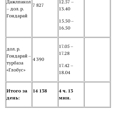
Дажлпакол
12.57 –
7 827
– дол. р.
13.40
Гондарай
15.50 –
16.50
17.05 –
дол. р.
17.28
Гондарай –
4 390
турбаза
17.42 –
«Глобус»
18.04
Итого за
14 138
4 ч. 13
день:
мин.