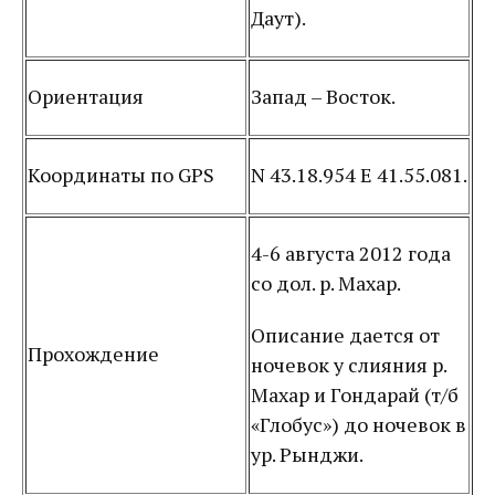
Даут).
Ориентация
Запад – Восток.
Координаты по GPS
N 43.18.954 E 41.55.081.
4-6 августа 2012 года
со дол. р. Махар.
Описание дается от
Прохождение
ночевок у слияния р.
Махар и Гондарай (т/б
«Глобус») до ночевок в
ур. Рынджи.