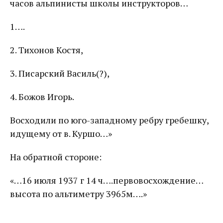
часов альпинисты школы инструкторов…
1….
2. Тихонов Костя,
3. Писарский Василь(?),
4. Божов Игорь.
Восходили по юго-западному ребру гребешку,
идущему от в. Куршо…»
На обратной стороне:
«…16 июля 1937 г 14 ч….первовосхождение…
высота по альтиметру 3965м….»