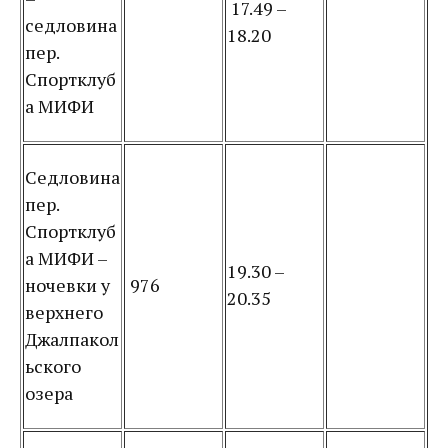
17.49 –
седловина
18.20
пер.
Спортклуб
а МИФИ
Седловина
пер.
Спортклуб
а МИФИ –
19.30 –
ночевки у
976
20.35
верхнего
Джалпакол
ьского
озера