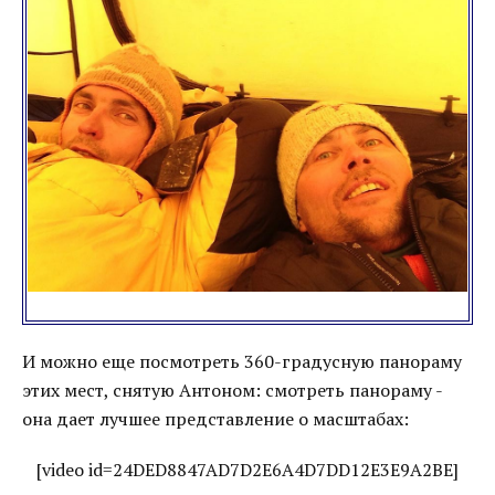
И можно еще посмотреть 360-градусную панораму
этих мест, снятую Антоном: смотреть панораму -
она дает лучшее представление о масштабах:
[video id=24DED8847AD7D2E6A4D7DD12E3E9A2BE]