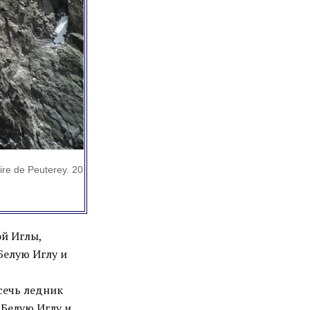
re de Peuterey. 20
ой Иглы,
Белую Иглу и
сечь ледник
 Белую Иглу и