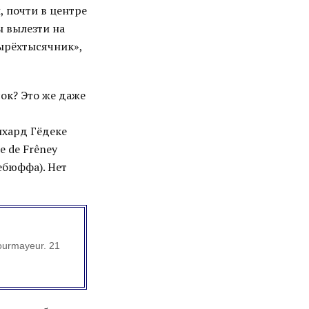
, почти в центре
ы вылезти на
тырёхтысячник»,
сок? Это же даже
ихард Гёдеке
e de Frêney
ебюффа). Нет
Courmayeur. 21