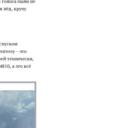
 голоса были не
я лёд, кручу
.
 спуском
euterey – это
рей технически,
810, а это всё