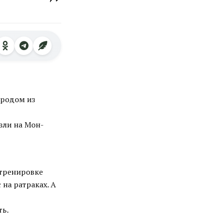
 родом из
зли на Мон-
 тренировке
 на ратраках. А
ть.