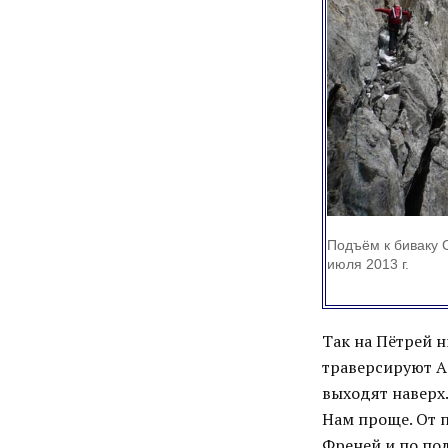
Подъём к биваку Cr
июля 2013 г.
Так на Пётрей 
траверсируют Ан
выходят наверх.
Нам проще. От 
Френей и по по