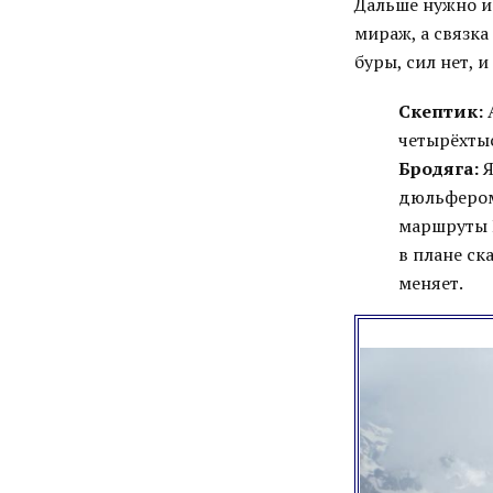
Дальше нужно ид
мираж, а связка
буры, сил нет, и
Скептик:
A
четырёхтыс
Бродяга:
Я
дюльфером..
маршруты D
в плане ск
меняет.