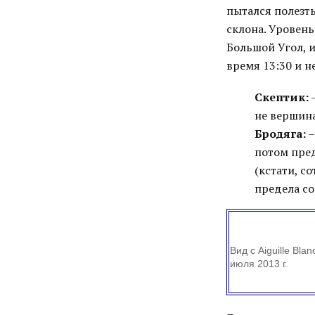
пытался полезть
склона. Уровень
Большой Угол, и
время 13:30 и н
Скептик:
–
не вершина
Бродяга:
–
потом предл
(кстати, с
предела со
Вид с Aiguille Bla
июля 2013 г.