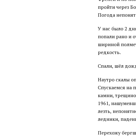
пройти через Бо
Погода непонят
У нас было 2 дн
попали рано и 
шириной полметр
редкость.
Спали, шёл дожд
Наутро скалы опя
Спускаемся на п
камни, трещино
1961, нашумевшая
лезть, непонятн
ледники, падени
Перехожу бергш