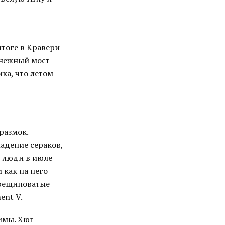
итоге в Кравери
снежный мост
ка, что летом
 размок.
падение сераков,
и люди в июле
и как на него
трещиноватые
ent V.
имы. Хюг