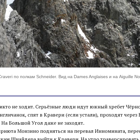
averi по полкам Schneider. Вид на Dames Anglaises и на Aiguille Noi
никто не ходит. Серьёзные люди идут южный хребет Чёрн
гличанок, спят в Кравери (если устали), проходят через 
 На Большой Угол даже не заходят.
приюта Монзино подняться на перевал Инномината, пере
лкам Шнайдера выйти к Кравери. На утро траверсировать