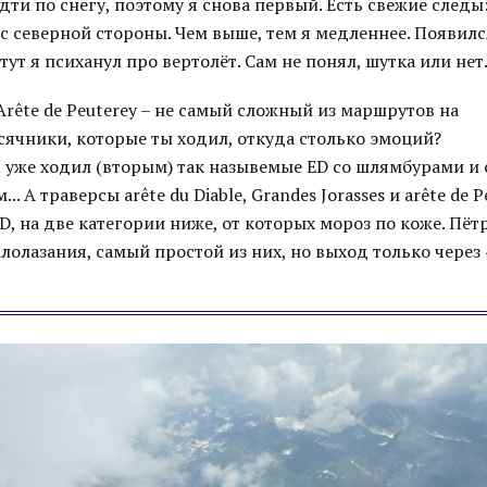
ти по снегу, поэтому я снова первый. Есть свежие следы:
 с северной стороны. Чем выше, тем я медленнее. Появилс
 тут я психанул про вертолёт. Сам не понял, шутка или нет
rête de Peuterey – не самый сложный из маршрутов на
ячники, которые ты ходил, откуда столько эмоций?
 уже ходил (вторым) так назывемые ED со шлямбурами и
. А траверсы arête du Diable, Grandes Jorasses и arête de P
, на две категории ниже, от которых мороз по коже. Пёт
алолазания, самый простой из них, но выход только через 4