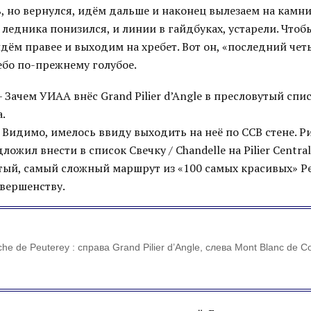
, но вернулся, идём дальше и наконец вылезаем на камни
 ледника понизился, и линии в гайдбуках, устарели. Чтоб
дём правее и выходим на хребет. Вот он, «последний че
ебо по-прежнему голубое.
 Зачем УИАА внёс Grand Pilier d’Angle в пресловутый спи
.
 Видимо, имелось ввиду выходить на неё по ССВ стене. Р
ожил внести в список Свечку / Chandelle на Pilier Central
отый, самый сложный маршрут из «100 самых красивых» Р
вершенству.
nche de Peuterey : справа Grand Pilier d’Angle, слева Mont Blanc de 