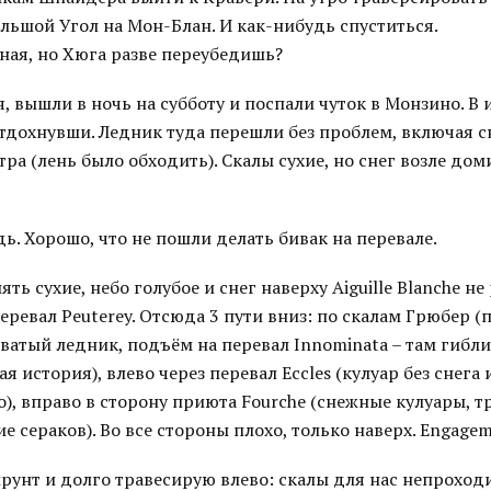
льшой Угол на Мон-Блан. И как-нибудь спуститься.
ная, но Хюга разве переубедишь?
я, вышли в ночь на субботу и поспали чуток в Монзино. В 
отдохнувши. Ледник туда перешли без проблем, включая 
а (лень было обходить). Скалы сухие, но снег возле доми
ь. Хорошо, что не пошли делать бивак на перевале.
ть сухие, небо голубое и снег наверху Aiguille Blanche не
еревал Peuterey. Отсюда 3 пути вниз: по скалам Грюбер (
ватый ледник, подъём на перевал Innominata – там гибл
 история), влево через перевал Eccles (кулуар без снега 
о), вправо в сторону приюта Fourche (снежные кулуары, 
е сераков). Во все стороны плохо, только наверх. Engagem
рунт и долго травесирую влево: скалы для нас непроход