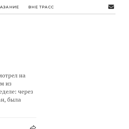
АЗАНИЕ
ВНЕ ТРАСС
мотрел на
ом из
еделе: через
ан, была