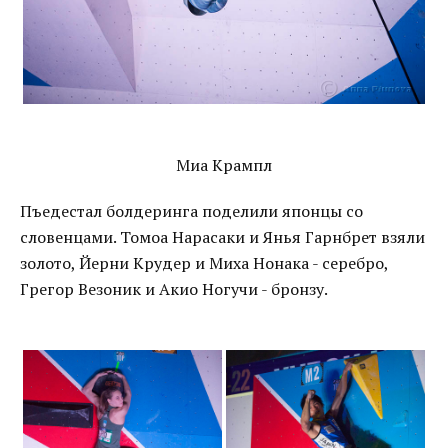
Миа Крампл
Пъедестал болдеринга поделили японцы со
словенцами. Томоа Нарасаки и Янья Гарнбрет взяли
золото, Йерни Крудер и Миха Нонака - серебро,
Грегор Везоник и Акио Ногучи - бронзу.