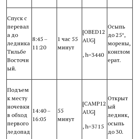
Спуск с
перевал
Осыпь
[OBED12
а до
до 25°,
8:45 –
1 час 55
AUG]
ледника
морены,
11:20
минут
Тильбе
конглом
, h=3440
Восточн
ерат.
ый.
Подъем
к месту
Открыт
[CAMP12
ночевки
ый
14:40 –
55
AUG]
в обход
ледник,
16:05
минут
первого
осыпь
, h=3715
ледопад
до 30.