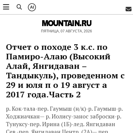
AI
MOUNTAIN.RU
ПЯТНИЦА, 07 АВГУСТА, 2026
Отчет о походе 3 к.с. по
Памиро-Алаю (Высокий
Алай, Янгидаван –
Тандыкуль), проведенном с
29 и юля п о 19 август а
2017 года.Часть 2
р. Кок-тала-пер. Гаумыш (н/к)-р. Гаумыш-р.
Ходжиачкан— р. Иолису-занос заброски-р.
Тунуксу-пер. Ирина (1Б)-лед. Янгидаван
Сев.-пер. Янгидаван Центр. (2А)— пер.