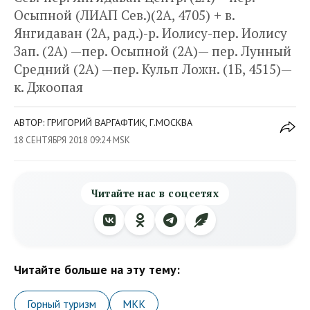
Осыпной (ЛИАП Сев.)(2А, 4705) + в.
Янгидаван (2А, рад.)-р. Иолису-пер. Иолису
Зап. (2А) —пер. Осыпной (2А)— пер. Лунный
Средний (2А) —пер. Кульп Ложн. (1Б, 4515)—
к. Джоопая
АВТОР: ГРИГОРИЙ ВАРГАФТИК, Г.МОСКВА
18 СЕНТЯБРЯ 2018 09:24 MSK
Читайте нас в соцсетях
Читайте больше на эту тему:
Горный туризм
МКК