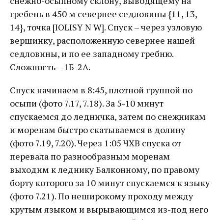
снежно-осыпному склону, выводящему на
гребень в 450 м севернее седловины {11, 13,
14}, точка [IOLISY N W]. Спуск – через узловую
вершинку, расположенную севернее нашей
седловины, и по ее западному гребню.
Сложность – 1Б-2А.
Спуск начинаем в 8:45, плотной группой по
осыпи (фото 7.17, 7.18). За 5-10 минут
спускаемся до ледничка, затем по снежникам
и моренам быстро скатываемся в долину
(фото 7.19, 7.20). Через 1:05 ЧХВ спуска от
перевала по разнообразным моренам
выходим к леднику Балконному, по правому
борту которого за 10 минут спускаемся к языку
(фото 7.21). По неширокому проходу между
крутым языком и вырывающимся из-под него