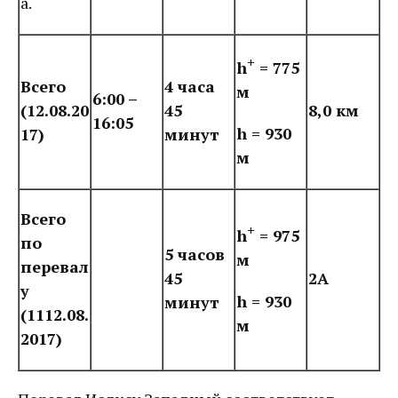
а.
+
h
= 775
Всего
4 часа
м
6:00 –
(12.08.20
45
8,0 км
16:05
h = 930
17)
минут
м
Всего
+
h
= 975
по
5 часов
м
перевал
45
2А
у
h = 930
минут
(1112.08.
м
2017)