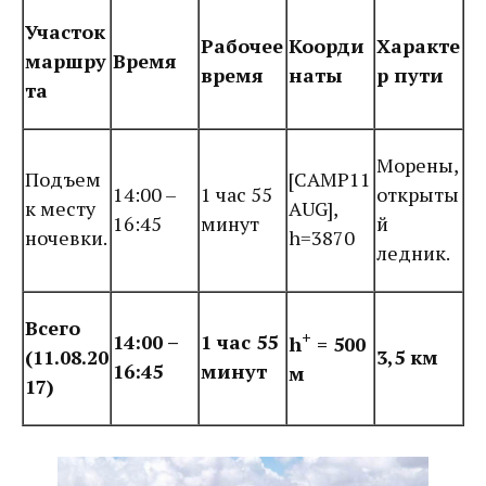
Участок
Рабочее
Коорди
Характе
маршру
Время
время
наты
р пути
та
Морены,
Подъем
[CAMP11
14:00 –
1 час 55
открыты
к месту
AUG],
16:45
минут
й
ночевки.
h=3870
ледник.
Всего
+
14:00 –
1 час 55
h
= 500
(11.08.20
3,5 км
16:45
минут
м
17)