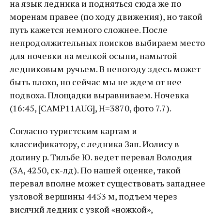
на язык ледника и подняться сюда же по
моренам правее (по ходу движения), но такой
путь кажется немного сложнее. После
непродолжительных поисков выбираем место
для ночевки на мелкой осыпи, намытой
ледниковым ручьем. В непогоду здесь может
быть плохо, но сейчас мы не ждем от нее
подвоха. Площадки выравниваем. Ночевка
(16:45, [CAMP11AUG], Н=3870, фото 7.7).
Согласно туристским картам и
классификатору, с ледника Зап. Иолису в
долину р. Тильбе Ю. ведет перевал Володия
(3А, 4250, ск-лд). По нашей оценке, такой
перевал вполне может существовать западнее
узловой вершины 4453 м, подъем через
висячий ледник с узкой «ножкой»,