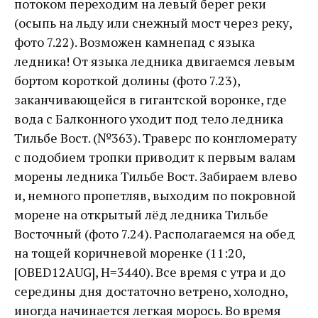
потоком переходим на левый берег реки
(осыпь на льду или снежный мост через реку,
фото 7.22). Возможен камнепад с языка
ледника! От языка ледника двигаемся левым
бортом короткой долины (фото 7.23),
заканчивающейся в гигантской воронке, где
вода с Балконного уходит под тело ледника
Тильбе Вост. (№363). Траверс по конгломерату
с подобием тропки приводит к первым валам
морены ледника Тильбе Вост. Забираем влево
и, немного пропетляв, выходим по покровной
морене на открытый лёд ледника Тильбе
Восточный (фото 7.24). Располагаемся на обед
на тощей коричневой моренке (11:20,
[OBED12AUG], Н=3440). Все время c утра и до
середины дня достаточно ветрено, холодно,
иногда начинается легкая морось. Во время