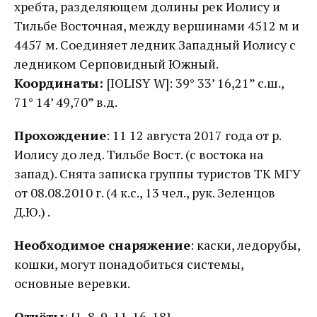
хребта, разделяющем долины рек Иолису и
Тильбе Восточная, между вершинами 4512 м и
4457 м. Соединяет ледник Западный Иолису с
ледником Серповидный Южный.
Координаты:
[IOLISY W]: 39° 33’ 16,21” с.ш.,
71° 14’ 49,70” в.д.
Прохождение
: 11 12 августа 2017 года от р.
Иолису до лед. Тильбе Вост. (с востока на
запад). Снята записка группы туристов ТК МГУ
от 08.08.2010 г. (4 к.с., 13 чел., рук. Зеленцов
Д.Ю.) .
Необходимое снаряжение
: каски, ледорубы,
кошки, могут понадобиться системы,
основные веревки.
Отчёты
: {
1, 8, 9, 11-16, 18
}