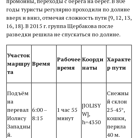
промоины, переходы с берега на берег. В 80е
годы туристы регулярно проходили по долине
вверх и вниз, отмечая сложность пути {9, 12, 13,
16, 18}. В 2015 г. группа Щербакова после
разведки решила не спускаться по долине.
Участок
Рабочее
Коорди
Характе
маршру
Время
время
наты
р пути
та
Подъём
Снежны
на
й склон
[IOLISY
перевал
6:00 –
1 час 55
25-45°,
W],
Иолису
8:15
минут
кошки,
h=4350
Западны
перила
й.
40 м.