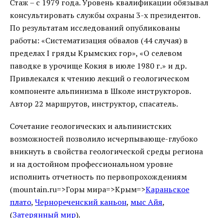
Стаж – с 1979 года. Уровень квалификации обязывал
консультировать службы охраны 3-х президентов.
По результатам исследований опубликованы
работы: «Систематизация обвалов (44 случая) в
пределах I гряды Крымских гор», «О селевом
паводке в урочище Кокия в июле 1980 г.» и др.
Привлекался к чтению лекций о геологическом
компоненте альпинизма в Школе инструкторов.
Автор 22 маршрутов, инструктор, спасатель.
Сочетание геологических и альпинистских
возможностей позволило исчерпывающе-глубоко
вникнуть в свойства геологической среды региона
и на достойном профессиональном уровне
исполнить отчетность по первопрохождениям
(mountain.ru=>Горы мира=>Крым=>
Караньское
плато
,
Чернореченский каньон
,
мыс Айя
,
(
Затерянный мир
).