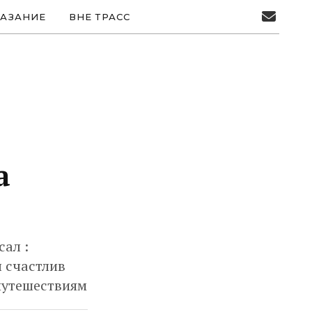
АЗАНИЕ
ВНЕ ТРАСС
а
ал :
л счастлив
путешествиям