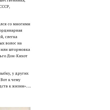
шественника,
СССР,
ался со многими
еординарная
й, слегка
ых волос на
а или штормовка
ьго Дон-Кихот
ыбку, у других
 Вот к чему
дств к жизни». …