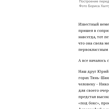
Построение перед
Фото Бориса Халт
Известный неме
пришел в сопри
навсегда, тот п
что она свела м
первоклассным ч
А все началось 
Наш друг Юрий 
горах Тянь-Шан
человеку – Ник
для своего оче
предстал высок
«под бокс», про