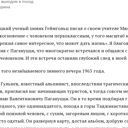
 выходом в поход.
урина
цкий ученый химик Геймгольц писал о своем учителе Мюл
косновение с человеком первоклассным, у того масштаб 
ережил самое интересное, что может дать жизнь». Я благо
еня с Пагануцци, что многократно встречался и общался с
еловеком. И эти встречи оставили глубокий след в моей
с того незабываемого зимнего вечера 1963 года.
Гульнев, известный альпинист, впоследствии трагическ
я, пригласил нас начинающих туристов, к тогда совсем 
олаю Валентиновичу Пагануцци. Он в то время подбирал г
редного, уже одиннадцатого, похода в горы Таджикистан
ий пожилой человек, с сухим, загорелым лицом, с коротк
сто одетый. Он развернул карту, достал альбом, добрую 