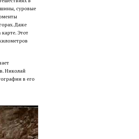
тешествиях в
ршины, суровые
моменты
горах. Даже
 карте. Этот
 километров
чает
в. Николай
ографии в его