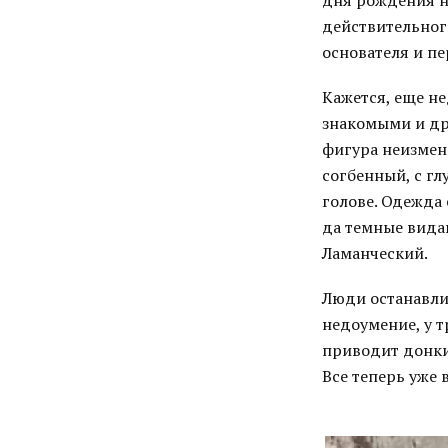
дня рождения н
действительног
основателя и пе
Кажется, еще не
знакомыми и др
фигура неизмен
согбенный, с г
голове. Одежда
да темные вида
Ламанческий.
Люди останавлив
недоумение, у т
приводит донких
Все теперь уже 