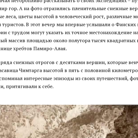
ачал неторопливо рассказывать о своих экспедициях – пу
ир гор. А на фото отразились пленительные снежные ве
е леса, цветы высотой в человеческий рост, различные 
туристов. В этот вечер мы впервые услышали о Фанских 
ии с трудом могут указать их точное местонахождение на
ый массив площадью около полутора тысяч квадратных
анице хребтов Памиро-Алая.
 ряда снежных отрогов с десятками вершин, которые вен
асавица Чимтарга высотой в пять с половиной километро
споминал интересные эпизоды из своих путешествий, фот
и, притягивали к себе.