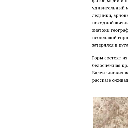
фотографий и н
удивительный м
ледники, арчовы
походной жизни 
знатоки географ
небольшой горн
затерялся в пут
Горы состоят из
белоснежная кр
Валентинович в
рассказе оживал