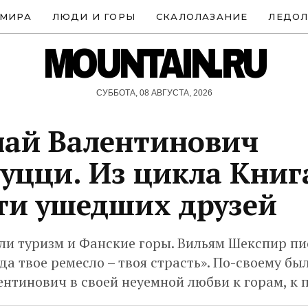
 МИРА
ЛЮДИ И ГОРЫ
СКАЛОЛАЗАНИЕ
ЛЕДОЛ
MOUNTAIN.RU
СУББОТА, 08 АВГУСТА, 2026
ай Валентинович
уцци. Из цикла Книг
и ушедших друзей
ли туризм и Фанские горы. Вильям Шекспир пис
гда твое ремесло – твоя страсть». По-своему бы
нтинович в своей неуемной любви к горам, к 