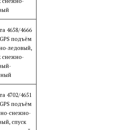
к снежно-
вый
та 4658/4666
 GPS подъём
но-ледовый,
к снежно-
вый-
ьный
та 4702/4651
 GPS подъём
ьно-снежно-
вый, спуск