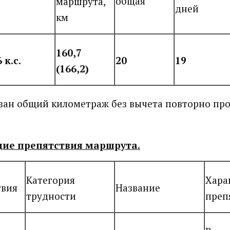
общая
маршрута,
дней
км
160,7
6 к.с.
20
19
(166,2)
азан общий километраж без вычета повторно пр
ие препятствия маршрута.
Категория
Хара
твия
Название
трудности
преп