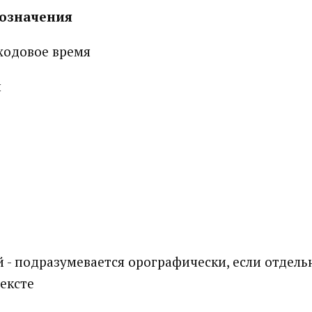
бозначения
 ходовое время
л
 - подразумевается орографически, если отдель
тексте