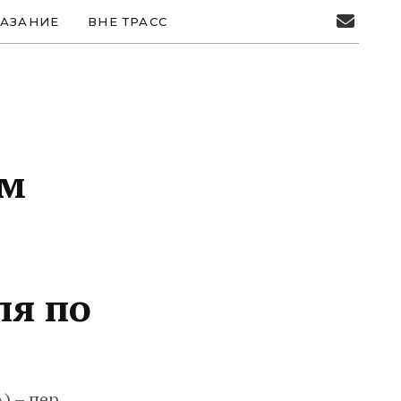
АЗАНИЕ
ВНЕ ТРАСС
ом
ля по
) – пер.