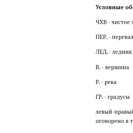
Условные о
ЧХВ - чистое
ПЕР. - перева
ЛЕД.
- ледник
В.
- вершина
Р.
- река
ГР.
- градусы
левый-правый
оговорено в 