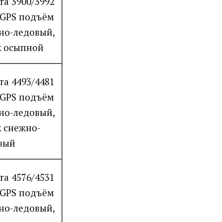
та 3900/3992
 GPS подъём
но-ледовый,
к осыпной
та 4493/4481
 GPS подъём
но-ледовый,
к снежно-
вый
та 4576/4531
 GPS подъём
но-ледовый,