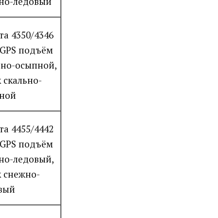
но-ледовый
та 4350/4346
 GPS подъём
ьно-осыпной,
 скально-
ной
та 4455/4442
 GPS подъём
но-ледовый,
к снежно-
вый