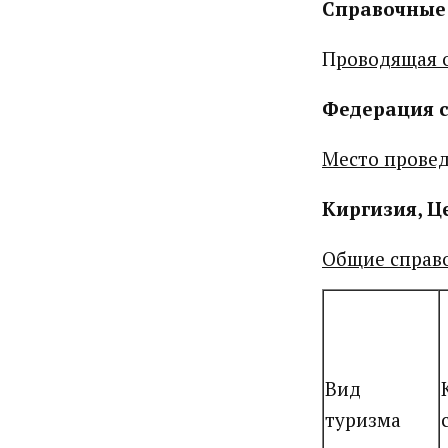
Справочные 
П
роводящая 
Федерация с
Место провед
Киргизия, Ц
Общие справо
Вид
туризма