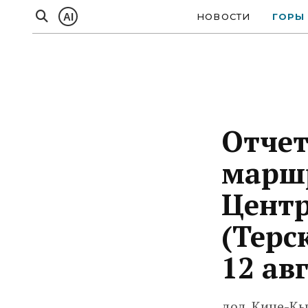
AI
НОВОСТИ
ГОРЫ
Отчет
маршр
Цент
(Терс
12 ав
дол. Киче-Кыз