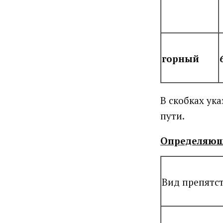
горный
В скобках ук
пути.
Определяющ
Вид препятс