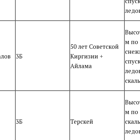
спус
ледо
Высо
м по
50 лет Советской
снеж
алов
3Б
Киргизии +
спус
Айлама
ледо
скал
Высо
м по
3Б
Терскей
скал
ледо