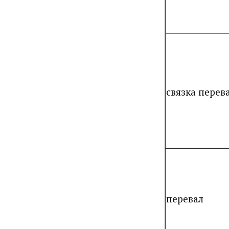
связка перев
перевал