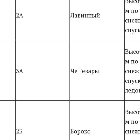
Высо
м по
2А
Лавинный
снеж
спус
Высо
м по
3А
Че Гевары
снеж
спус
ледо
Высо
м по
2Б
Бороко
снеж