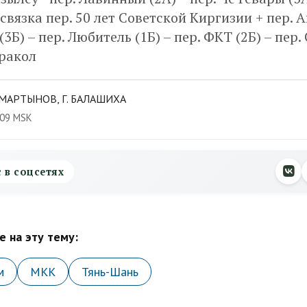
–связка пер. 50 лет Советской Киргизии + пер. А
(3Б) – пер. Любитель (1Б) – пер. ФКТ (2Б) – пер
аракол
МАРТЫНОВ, Г. БАЛАШИХА
:09 MSK
с в соцсетях
 на эту тему:
м
МКК
Тянь-Шань