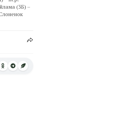
йлама (3Б) –
. Слоненок