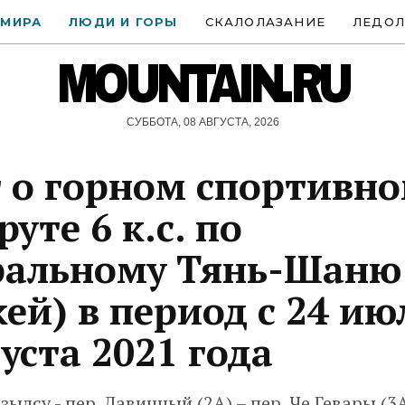
 МИРА
ЛЮДИ И ГОРЫ
СКАЛОЛАЗАНИЕ
ЛЕДОЛ
MOUNTAIN.RU
СУББОТА, 08 АВГУСТА, 2026
 о горном спортивн
уте 6 к.с. по
ральному Тянь-Шаню
кей) в период с 24 ию
густа 2021 года
ылсу - пер. Лавинный (2А) – пер. Че Гевары (3А