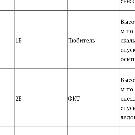
снеж
Высо
м по
1Б
Любитель
скал
спуск
осып
Высо
м по
2Б
ФКТ
снеж
спус
ледо