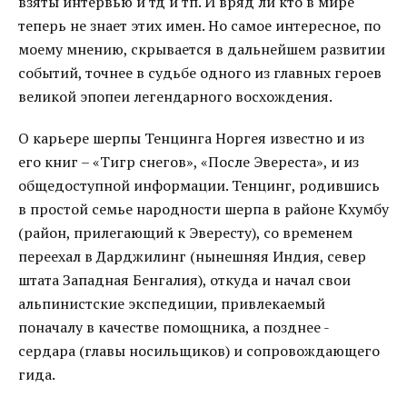
взяты интервью и тд и тп. И вряд ли кто в мире
теперь не знает этих имен. Но самое интересное, по
моему мнению, скрывается в дальнейшем развитии
событий, точнее в судьбе одного из главных героев
великой эпопеи легендарного восхождения.
О карьере шерпы Тенцинга Норгея известно и из
его книг – «Тигр снегов», «После Эвереста», и из
общедоступной информации. Тенцинг, родившись
в простой семье народности шерпа в районе Кхумбу
(район, прилегающий к Эвересту), со временем
переехал в Дарджилинг (нынешняя Индия, север
штата Западная Бенгалия), откуда и начал свои
альпинистские экспедиции, привлекаемый
поначалу в качестве помощника, а позднее -
сердара (главы носильщиков) и сопровождающего
гида.