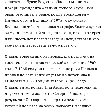
женится на Луизе Роу, способной альпинистке,
дочери президента Альпинистского клуба. Они
были счастливы в браке, родив троих детей –
Питера, Сару и Белинду. В 1975 году Луиза и
Белинда погибают в авиакатастрофе. Более двух лет
Эдмунд не мог выйти из депрессии, и только через
пять-шесть лет после трагедии «почувствовал, что
все-таки интересуется чем-то новым».
Хиллари был одним из первых, кто поднялся на
гору Гершель в антарктической экспедиции 1967
года. В 1968 году он пересек дикие реки Непала и
прошел по реке Ганге от устья до источника в
Гималаях в 1977 году на катере. В 1985 году
Хиллари и астронавт Нил Армстронг полетели на
двухместном самолете на Северный полюс, в
результате Хиллари стал первым человеком,
который побывал на обоих полюсах и вершине