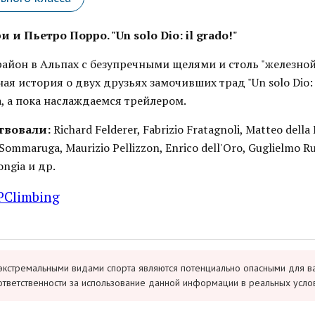
 и Пьетро Порро. "Un solo Dio: il grado!"
айон в Альпах с безупречными щелями и столь "железной
я история о двух друзьях замочивших трад "Un solo Dio: i
, а пока наслаждаемся трейлером.
твовали:
Richard Felderer, Fabrizio Fratagnoli, Matteo della
 Sommaruga, Maurizio Pellizzon, Enrico dell'Oro, Guglielmo R
ongia и др.
PClimbing
экстремальными видами спорта являются потенциально опасными для в
ответственности за использование данной информации в реальных усло