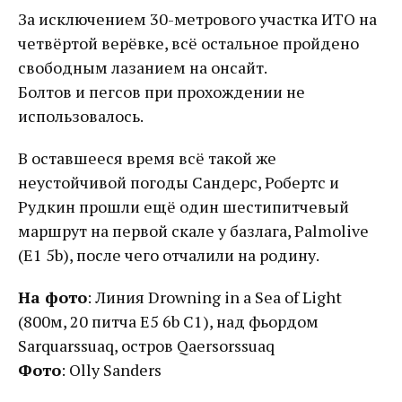
За исключением 30-метрового участка ИТО на
четвёртой верёвке, всё остальное пройдено
свободным лазанием на онсайт.
Болтов и пегсов при прохождении не
использовалось.
В оставшееся время всё такой же
неустойчивой погоды Сандерс, Робертс и
Рудкин прошли ещё один шестипитчевый
маршрут на первой скале у базлага, Palmolive
(E1 5b), после чего отчалили на родину.
На фото
: Линия Drowning in a Sea of Light
(800м, 20 питча E5 6b C1), над фьордом
Sarquarssuaq, остров Qaersorssuaq
Фото
: Olly Sanders