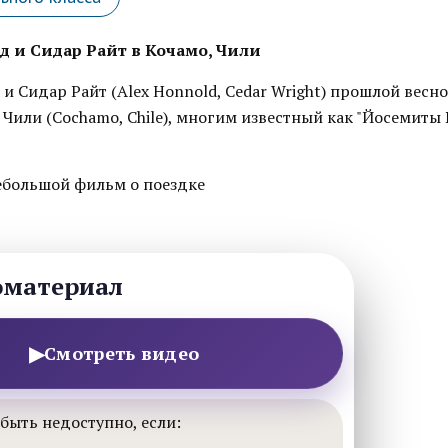
д и Сидар Райт в Кочамо, Чили
и Сидар Райт (Alex Honnold, Cedar Wright) прошлой весн
 Чили (Cochamо, Chile), многим известный как "Йосемит
ебольшой фильм о поездке
оматериал
▶
Смотреть видео
быть недоступно, если: