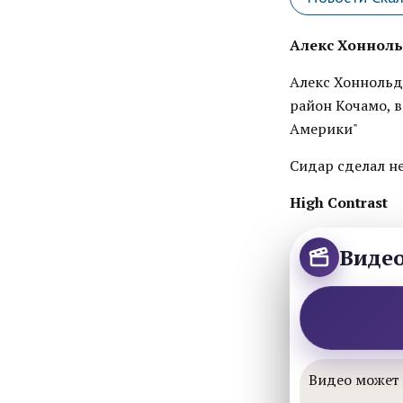
Алекс Хонноль
Алекс Хоннольд 
район Кочамо, в
Америки"
Сидар сделал н
High Contrast
Виде
Видео может 