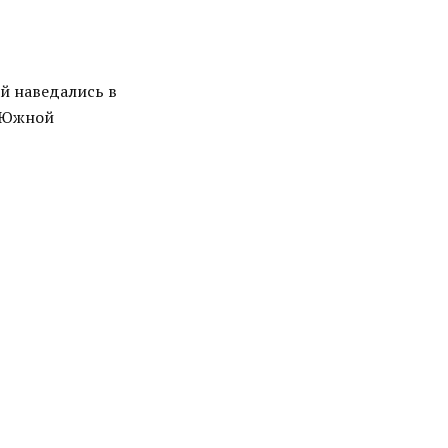
ой наведались в
ы Южной