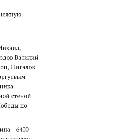
снежную
Михаил,
оздов Василий
тон, Жигалов
оргуевым
дника
ной стеной
Победы по
ина – 6400
я к началу