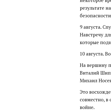
некоторое вр
результате на
безопасности
9 августа. Сп
Навстречу дл
которые подн
10 августа. В
На вершину п
Виталий Шип
Михаил Носен
Это восхожде
совместно, в
войне.