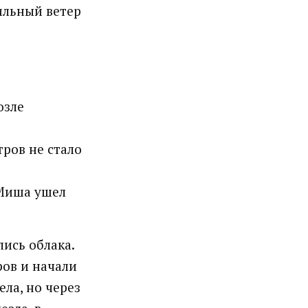
сильный ветер
озле
тров не стало
 Миша ушел
ись облака.
ров и начали
ла, но через