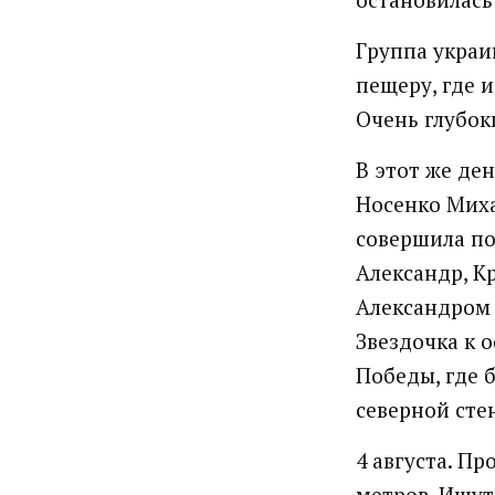
Группа украи
пещеру, где и
Очень глубок
В этот же де
Носенко Миха
совершила по
Александр, К
Александром 
Звездочка к 
Победы, где 
северной сте
4 августа. Пр
метров, Ишут