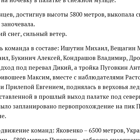
нцев, достигнув высоты 5800 метров, выкопала 
 заночевала.
ий снег, сильный ветер.
нь команда в составе: Ишутин Михаил, Вещагин 
ил, Букинич Алексей, Кондрашов Владимир, Др
дход под перевал Дикий, а тройка Пуговкин Ан
ривошеев Максим, вместе с наблюдателями Раст
и Прилепой Евгением, поднялась в верховья ле
оставленной в прошлый выход палатке под север
было запланировано первопрохождение на пик 
не.
одвижение команд: Яковенко – 6500 метров, Укра
ин – 5800 метров Пуговкин – заброска снаряжени