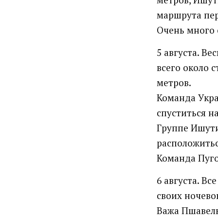
маршрута пе
Очень много 
5 августа. Ве
всего около с
метров.
Команда Укра
спуститься н
Группе Ишути
расположитьс
Команда Пуго
6 августа. В
своих ночево
Важа Пшавелы