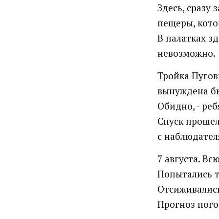
Здесь, сразу 
пещеры, кото
В палатках зд
невозможно.
Тройка Пугов
вынуждена бы
Обидно, - ре
Спуск прошел
с наблюдател
7 августа. Вс
Попытались т
Отсиживались
Прогноз пого