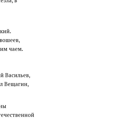
езла, в
икий.
вошеев,
чим чаем.
й Васильев,
л Вещагин,
ины
Отечественной