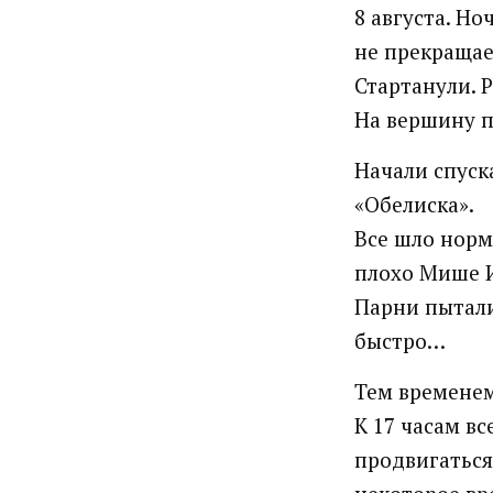
8 августа. Н
не прекращае
Стартанули. 
На вершину п
Начали спуска
«Обелиска».
Все шло норма
плохо Мише 
Парни пытали
быстро…
Тем временем
К 17 часам вс
продвигаться