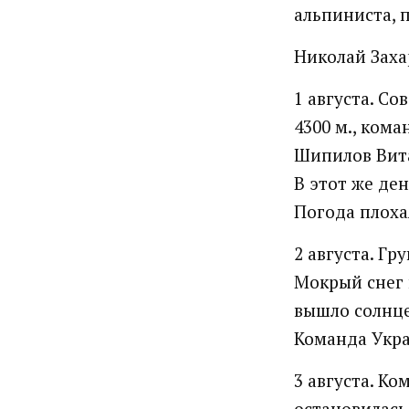
альпиниста, 
Николай Заха
1 августа. С
4300 м., кома
Шипилов Вита
В этот же де
Погода плохая
2 августа. Гр
Мокрый снег 
вышло солнце
Команда Укра
3 августа. Ко
остановилась