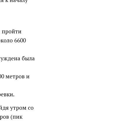
а пройти
около 6600
нуждена была
00 метров и
ревки.
йдя утром со
ров (пик