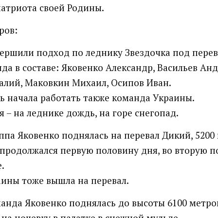
патриота своей Родины.
ров:
овершили подход по леднику Звездочка под перев
нда в составе: Яковенко Александр, Васильев Анд
лий, Маковкин Михаил, Осипов Иван.
нь начала работать также команда Украины.
 – на леднике дождь, на горе снегопад.
уппа Яковенко поднялась на перевал Дикий, 5200
продолжался первую половину дня, во вторую п
.
ины тоже вышла на перевал.
манда Яковенко поднялась до высоты 6100 метров
 на ночевку в палатке в снежной мульде.