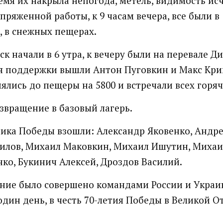
емя их накрыла непогода, метель, видимость исч
пряженной работы, к 9 часам вечера, все были в
, в снежных пещерах.
уск начали в 6 утра, к вечеру были на перевале Д
я поддержки вышли Антон Пуговкин и Макс Кри
ялись до пещеры на 5800 и встречали всех горя
озвращение в базовый лагерь.
ика Победы взошли: Александр Яковенко, Андре
илов, Михаил Маковкин, Михаил Ишутин, Михаи
ко, Букинич Алексей, Дроздов Василий.
ние было совершено командами России и Укра
 один день, в честь 70-летия Победы в Великой 