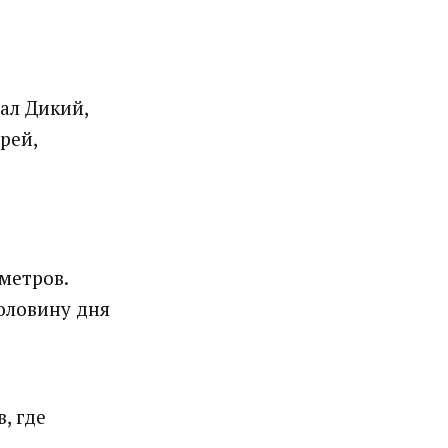
ал Дикий,
рей,
 метров.
оловину дня
, где