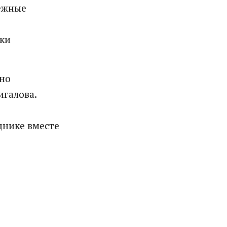
нежные
ски
 но
игалова.
еднике вместе