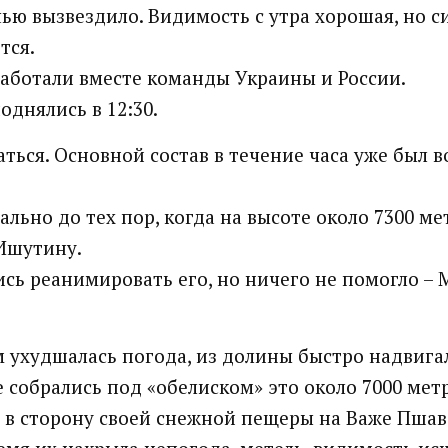
очью вызвездило. Видимость с утра хорошая, но 
тся.
Работали вместе команды Украины и России.
однялись в 12:30.
ться. Основной состав в течение часа уже был в
льно до тех пор, когда на высоте около 7300 ме
Ишутину.
сь реанимировать его, но ничего не помогло –
 ухудшалась погода, из долины быстро надвигал
е собрались под «обелиском» это около 7000 мет
 в сторону своей снежной пещеры на Важе Пшаве