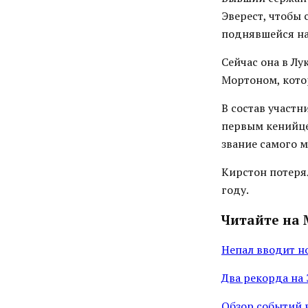
Эверест, чтобы
поднявшейся на
Сейчас она в Лу
Мортоном, кото
В состав участ
первым кенийце
звание самого 
Кирстон потерял
году.
Читайте на 
Непал вводит н
Два рекорда на 
Обзор событий 