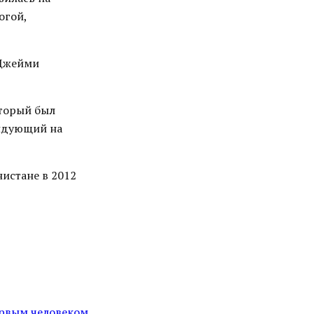
огой,
 Джейми
оторый был
ендующий на
нистане в 2012
ервым человеком