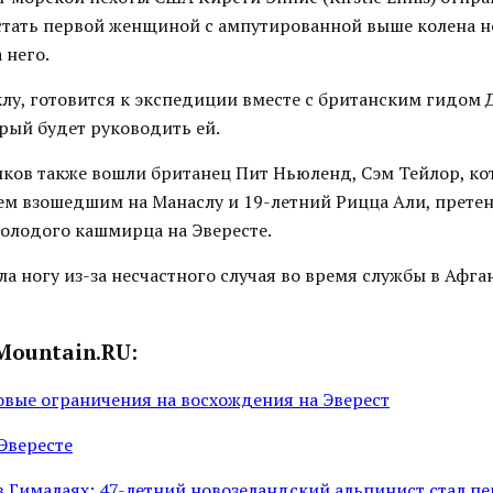
 стать первой женщиной с ампутированной выше колена н
 него.
клу, готовится к экспедиции вместе с британским гидом
рый будет руководить ей.
ников также вошли британец Пит Ньюленд, Сэм Тейлор, к
м взошедшим на Манаслу и 19-летний Рицца Али, прет
молодого кашмирца на Эвересте.
а ногу из-за несчастного случая во время службы в Афга
Mountain.RU:
овые ограничения на восхождения на Эверест
Эвересте
в Гималаях: 47-летний новозеландский альпинист стал п