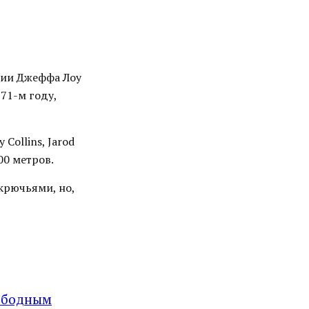
нии Джеффа Лоу
971-м году,
ollins, Jarod
00 метров.
крючьями, но,
вободным