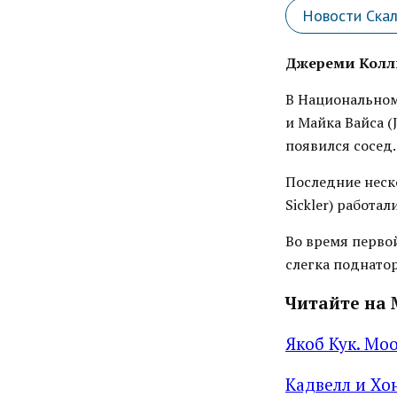
Новости Скал
Джереми Колли
В Национальном
и Майка Вайса (J
появился сосед.
Последние неско
Sickler) работа
Во время перво
слегка поднато
Читайте на 
Якоб Кук. Moo
Кадвелл и Хо