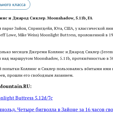
ьного класса
нс и Джарод Сиклер. Moonshadow, 5.11b, FA
 парке Зайон, Спрингдейл, Юта, США, у классической ли
eff Lowe, Mike Weiss) Moonlight Buttress, проложенной в 1
лько месяцев Джереми Коллинс и Джарод Сиклер (Jeremy C
ли над маршрутом Moonshadow, 5.11b, протяжённостью в 3
й попытки Коллинс и Сиклер пользовались вбитыми ими 
рев, прошли его свободным лазанием.
Mountain.RU:
nlight Buttress 5.12d/7c
ннольд. Четыре бигволла в Зайоне за 16 часов с