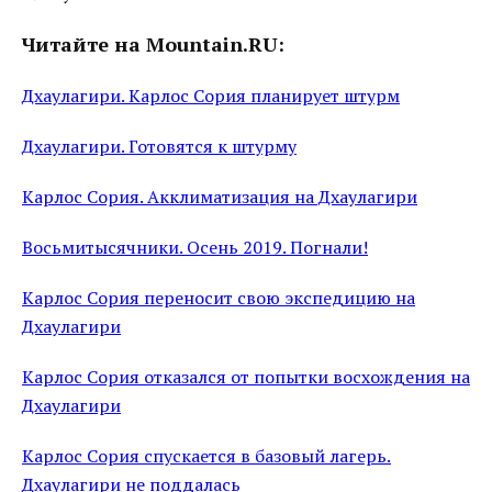
Читайте на Mountain.RU:
Дхаулагири. Карлос Сория планирует штурм
Дхаулагири. Готовятся к штурму
Карлос Сория. Акклиматизация на Дхаулагири
Восьмитысячники. Осень 2019. Погнали!
Карлос Сория переносит свою экспедицию на
Дхаулагири
Карлос Сория отказался от попытки восхождения на
Дхаулагири
Карлос Сория спускается в базовый лагерь.
Дхаулагири не поддалась