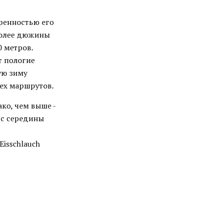
еренностью его
 более дюжины
 метров.
т пологие
ую зиму
сех маршрутов.
ко, чем выше -
 с середины
Eisschlauch