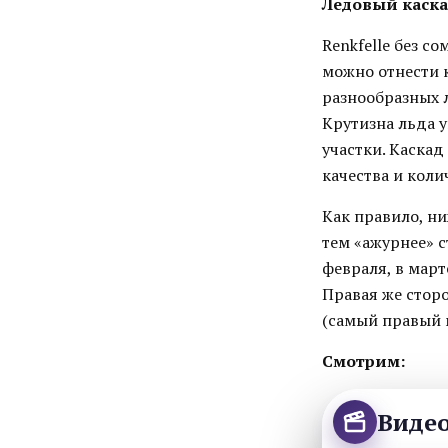
Ледовый каскад
Renkfelle без с
можно отнести 
разнообразных 
Крутизна льда у
участки. Каскад
качества и кол
Как правило, н
тем «ажурнее» с
февраля, в март
Правая же сторо
(самый правый 
Смотрим:
Виде