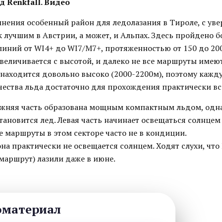
 Renkfall. Видео
омнения особенный район для ледолазания в Тироле, с ув
к лучшим в Австрии, а может, и Альпах. Здесь пройдено
линий от WI4+ до WI7/M7+, протяженностью от 150 до 200
величивается с высотой, и далеко не все маршруты имею
 находится довольно высоко (2000-2200м), поэтому кажд
ичества льда достаточно для прохождения практически в
ижняя часть образована мощным компактным льдом, одна
тановится лед. Левая часть начинает освещаться солнцем
е маршруты в этом секторе часто не в кондиции.
на практически не освещается солнцем. Ходят слухи, что 
маршрут) лазили даже в июне.
оматериал