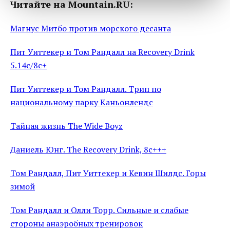
Читайте на Mountain.RU:
Магнус Митбо против морского десанта
Пит Уиттекер и Том Рандалл на Recovery Drink
5.14c/8c+
Пит Уиттекер и Том Рандалл. Трип по
национальному парку Каньонлендс
Тайная жизнь The Wide Boyz
Даниель Юнг. The Recovery Drink, 8c+++
Том Рандалл, Пит Уиттекер и Кевин Шилдс. Горы
зимой
Том Рандалл и Олли Торр. Сильные и слабые
стороны анаэробных тренировок