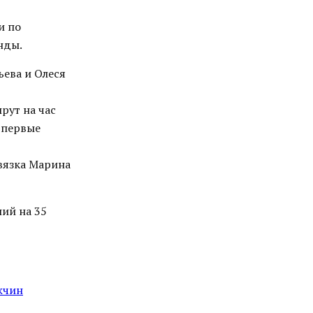
и по
нды.
ьева и Олеся
рут на час
впервые
связка Марина
ий на 35
жчин