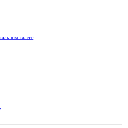
кальном классе
ь