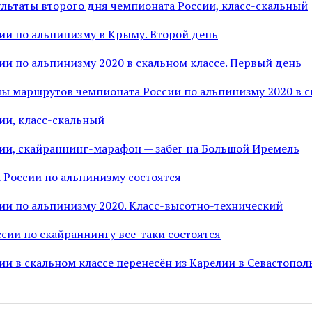
льтаты второго дня чемпионата России, класс-скальный
ии по альпинизму в Крыму. Второй день
ии по альпинизму 2020 в скальном классе. Первый день
мы маршрутов чемпионата России по альпинизму 2020 в с
ии, класс-скальный
ии, скайраннинг-марафон — забег на Большой Иремель
 России по альпинизму состоятся
ии по альпинизму 2020. Класс-высотно-технический
сии по скайраннингу все-таки состоятся
и в скальном классе перенесён из Карелии в Севастопол