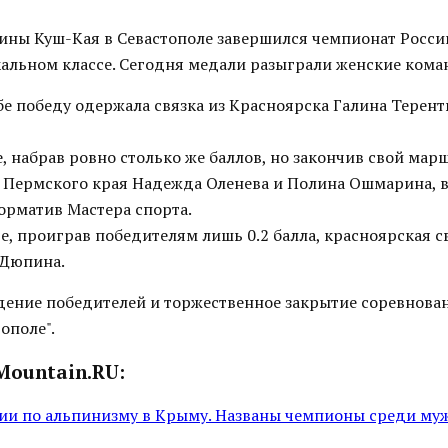
шины Куш-Кая в Севастополе завершился чемпионат Росси
кальном классе. Сегодня медали разыграли женские кома
е победу одержала связка из Красноярска Галина Терент
, набрав ровно столько же баллов, но закончив свой марш
из Пермского края Надежда Оленева и Полина Ошмарина, 
рматив Мастера спорта.
е, проиграв победителям лишь 0.2 балла, красноярская 
 Дюпина.
ждение победителей и торжественное закрытие соревнован
ополе".
Mountain.RU:
ии по альпинизму в Крыму. Названы чемпионы среди му