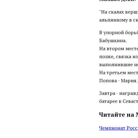
"На скалах вер
альпинизму в с
В упорной борьб
Бабушкина.
На втором месте
позже, связка 
выполнившие но
На третьем мест
Попова - Мария
Завтра - награ
батарее в Севаст
Читайте на 
Чемпионат Росс