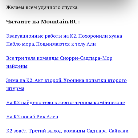
Желаем всем удачного спуска.
Читайте на Mountain.RU:
Эвакуационные работы на К2. Похоронили хуана
Пабло мора. Поднимаются к телу Али
Все три тела команды Снорри-Садпара-Мор
найдены
Зима на К2. Акт второй. Хроника попытки второго
штурма
На К2 найдено тело в жёлто-чёрном комбинезоне
На К2 погиб Рик Ален
К2 зовёт. Третий выход команды Садпара-Сайкали