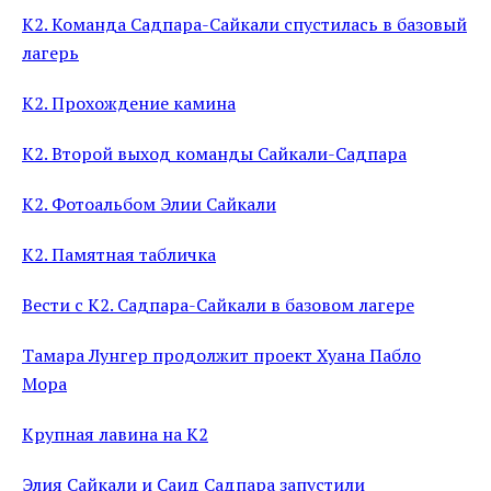
К2. Команда Садпара-Сайкали спустилась в базовый
лагерь
К2. Прохождение камина
К2. Второй выход команды Сайкали-Садпара
К2. Фотоальбом Элии Сайкали
К2. Памятная табличка
Вести с К2. Садпара-Сайкали в базовом лагере
Тамара Лунгер продолжит проект Хуана Пабло
Мора
Крупная лавина на К2
Элия Сайкали и Саид Садпара запустили