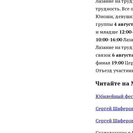
Лазание на труд
трудность. Все
Юноши, девушки
группы
4 авгус
и младше
12:00
10:00-16:00
Лаза
Лазание на труд
связок
6 август
финал
19:00
Цер
Отъезд участни
Читайте на 
Юбилейный фест
Сергей Шаферов
Сергей Шаферов
Скалолазание в 