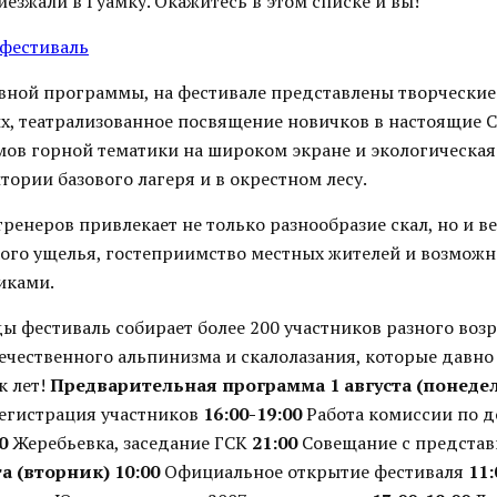
езжали в Гуамку. Окажитесь в этом списке и вы!
 фестиваль
ной программы, на фестивале представлены творческие
ых, театрализованное посвящение новичков в настоящие 
ов горной тематики на широком экране и экологическая
тории базового лагеря и в окрестном лесу.
ренеров привлекает не только разнообразие скал, но и в
ого ущелья, гостеприимство местных жителей и возможн
иками.
ы фестиваль собирает более 200 участников разного возра
течественного альпинизма и скалолазания, которые давно
к лет!
Предварительная программа
1 августа (понеде
регистрация участников
16:00-19:00
Работа комиссии по д
0
Жеребьевка, заседание ГСК
21:00
Совещание с предста
та (вторник)
10:00
Официальное открытие фестиваля
11: