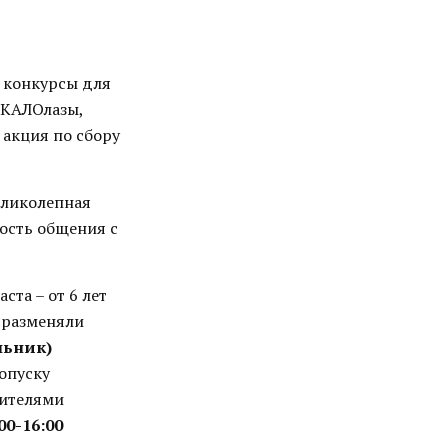
 конкурсы для
СКАЛОлазы,
 акция по сбору
еликолепная
ость общения с
ста – от 6 лет
 разменяли
льник)
опуску
вителями
00-16:00