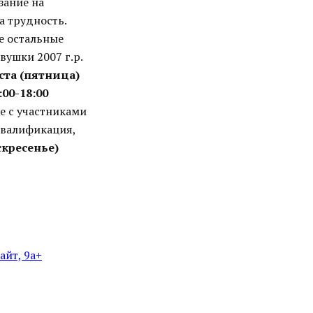
зание на
а трудность.
е остальные
вушки 2007 г.р.
уста (пятница)
:00-18:00
е с участниками
Квалификация,
скресенье)
айт, 9а+