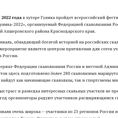
а 2022 года
в хуторе Гуамка пройдет всероссийский фест
Гуамка-2022», организуемый Федерацией скалолазания Ро
 Апшеронского района Краснодарского края.
тиваль, обладающий богатой историей на российских ска
 мероприятие является центром притяжения для сотен уч
в России.
ержке Федерации скалолазания России и местной Адми
стов здесь подготовлено более 280 скалолазных маршрут
ы найдут как начинающие скалолазы, так и спортсмены ми
ых трасс и разведка интересных скальных участков не пр
 год организаторы радуют участников расширяющимся 
валя очень широка — участники из 23 регионов России и