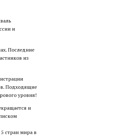
иваль
ссии и
лах. Последние
астников из
нистрации
ов. Подходящие
рового уровня!
екращается и
списком
 5 стран мира в