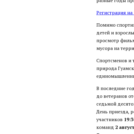
разные годы при
Регистрация на
Помимо спортив
детей и взросл
просмотр фильм
мусора на терри
Спортсменов и т
природа Гуамск
единомышленн
В последние год
до ветеранов о
седьмой десято
День приезда, 
участников
19:3
команд
2 авгус