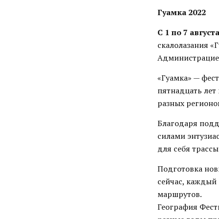
Гуамка 2022
С 1 по 7 август
скалолазания «
Администрацией
«Гуамка» — фес
пятнадцать лет
разных регионо
Благодаря подд
силами энтузиа
для себя трасс
Подготовка нов
сейчас, каждый
маршрутов.
География Фести