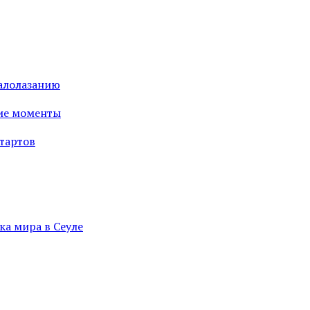
калолазанию
шие моменты
стартов
ка мира в Сеуле