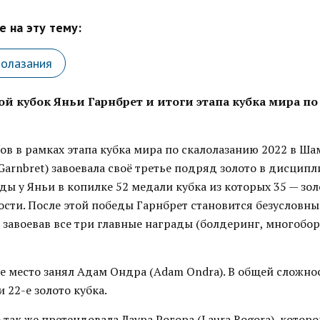
 на эту тему:
лолазания
й кубок Яньи Гарнбрет и итоги этапа кубка мира п
ов в рамках этапа кубка мира по скалолазанию 2022 в Ш
 Garnbret) завоевала своё третье подряд золото в дисципл
ды у Яньи в копилке 52 медали кубка из которых 35 — золо
ости. После этой победы Гарнбрет становится безусловн
 завоевав все три главные награды (болдеринг, многобор
 место занял Адам Ондра (Adam Ondra). В общей сложнос
22-е золото кубка.
 так же претендовала Лаура Рогора (Laura Rogora), которо