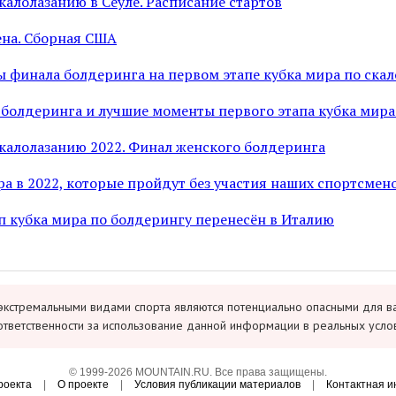
калолазанию в Сеуле. Расписание стартов
на. Сборная США
 финала болдеринга на первом этапе кубка мира по ска
болдеринга и лучшие моменты первого этапа кубка мира
скалолазанию 2022. Финал женского болдеринга
а в 2022, которые пройдут без участия наших спортсмен
п кубка мира по болдерингу перенесён в Италию
экстремальными видами спорта являются потенциально опасными для в
ответственности за использование данной информации в реальных усло
© 1999-2026 MOUNTAIN.RU. Все права защищены.
роекта
|
О проекте
|
Условия публикации материалов
|
Контактная 