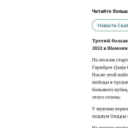
Читайте больше
Новости Ска
Третий большо
2022 в Шамони
По итогам старт
Гарнбрет (Janja
После этой побе
победы в трудн
большого кубка,
этого сезона.
У мужчин первое
подиум Ондры и 
На первое место