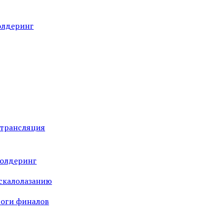
олдеринг
 трансляция
болдеринг
 скалолазанию
тоги финалов