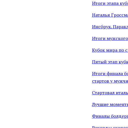
Итоги этапа куб
Наталья Гроссм
Инсбрук. Парак
Итоги мужского
Кубок мира по 
Пятый этап куб
Итоги финала б
стартов у мужч
Стартовал итал
Лучшие моменты
Финалы болдери
Рекорды скорос