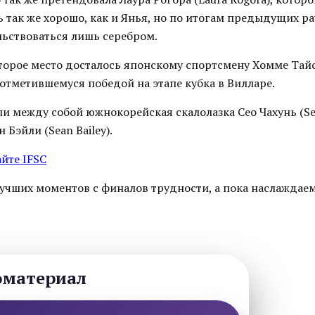
 так же хорошо, как и Янья, но по итогам предыдущих р
ьствоваться лишь серебром.
торое место досталось японскому спортсмену Хомме Та
го отметившемуся победой на этапе кубка в Вилларе.
и между собой южнокорейская скалолазка Сео Чахунь (Se
Бэйли (Sean Bailey).
айте IFSC
учших моментов с финалов трудности, а пока наслаждаем
оматериал