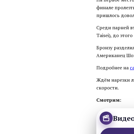
финале пролезть
пришлось довол
Среди парней в
Taisei), до это
Бронзу разделил
Американец Шон 
Подробнее на
с
Ждём нарезки л
скорости.
Смотрим:
Виде