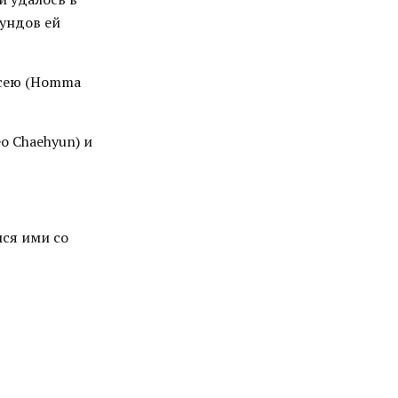
аундов ей
йсею (Homma
o Chaehyun) и
ся ими со