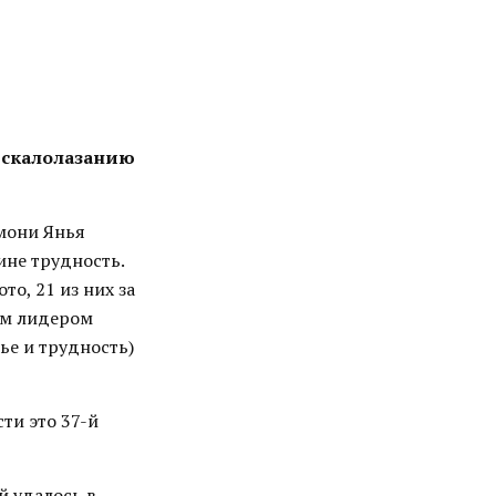
о скалолазанию
амони Янья
ине трудность.
то, 21 из них за
ым лидером
ье и трудность)
ти это 37-й
й удалось в