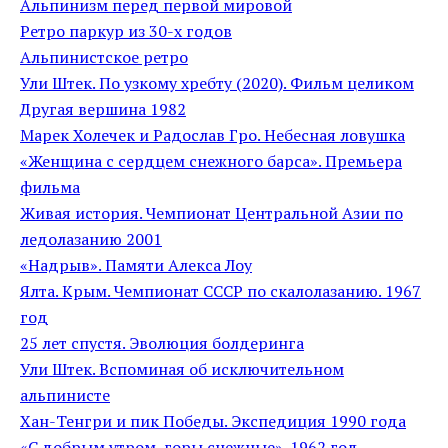
Альпинизм перед первой мировой
Ретро паркур из 30-х годов
Альпинистское ретро
Ули Штек. По узкому хребту (2020). Фильм целиком
Другая вершина 1982
Марек Холечек и Радослав Гро. Небесная ловушка
«Женщина с сердцем снежного барса». Премьера
фильма
Живая история. Чемпионат Центральной Азии по
ледолазанию 2001
«Надрыв». Памяти Алекса Лоу
Ялта. Крым. Чемпионат СССР по скалолазанию. 1967
год
25 лет спустя. Эволюция болдеринга
Ули Штек. Вспоминая об исключительном
альпинисте
Хан-Тенгри и пик Победы. Экспедиция 1990 года
«С добрым утром, горы снежные». 1962 год