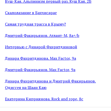
Куш-Кая. Альпинизм первый раз. Куш Кая. 2Б
Скалолазание в Бахчисарае
Самая трудная трасса в Крыму?
Дмитрий Факирьянов. Атлант-М, 8a+/b
Интервью с Динарой Фахритдиновой
Динара Фахритдинова. Max Factor, 9a
Дмитрий Факирьянов. Max Factor, 9a
Динара Фахритдинова и Дмитрий Факирьянов.
Одиссея на Шаан Каю
Екатерина Киприянова. Rock and rope, 8c