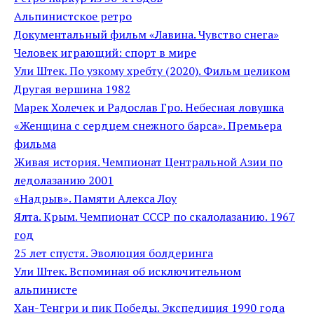
Альпинистское ретро
Документальный фильм «Лавина. Чувство снега»
Человек играющий: спорт в мире
Ули Штек. По узкому хребту (2020). Фильм целиком
Другая вершина 1982
Марек Холечек и Радослав Гро. Небесная ловушка
«Женщина с сердцем снежного барса». Премьера
фильма
Живая история. Чемпионат Центральной Азии по
ледолазанию 2001
«Надрыв». Памяти Алекса Лоу
Ялта. Крым. Чемпионат СССР по скалолазанию. 1967
год
25 лет спустя. Эволюция болдеринга
Ули Штек. Вспоминая об исключительном
альпинисте
Хан-Тенгри и пик Победы. Экспедиция 1990 года