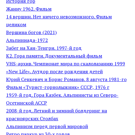
История гор
Жанну 1962. Фильм
14 вершин. Нет ничего невозможного. Фильм
целиком
Вершина богов (2021)
Альпиниада-1972
Забег на Хан-Тенгри. 1997-й год
К2. Гора памяти. Документальный фильм
VHS-архив. Чемпионат мира по скалолазанию 1999
«New Life». Аутдор после рождения детей
Юрий Сенкевич и Борис Романов. 8 августа 1981-го
Фильм «Турист-горнолыжник» СССР, 1976 г
1959-й год. Гора Казбек. Альпинисты из Северо-
Осетинской АССР
2008-й год. Летний и зимний болдеринг на
красноярских Столбах
Альпинизм перед первой мировой
Ретро паркур из 30-х годов