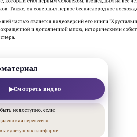
е, который стал первым человеком, взошедшим на все ч
ов. Также, он совершил первое бескислородное восхожде
ьшей частью является видеоверсий его книги "Хрустальн
окращенной и дополненной мною, историческими событ
снера.
оматериал
▶
Смотреть видео
быть недоступно, если:
далено или перенесено
мы с доступом к платформе