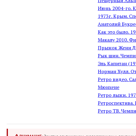
Пещерный Альп
Июнь 2004-го. К2
1973г. Крым. Сп
Анатолий Букрее
Как это было. 1
Макалу 2010. Ф
Прыжок Жени Д
Рык шин. Чемпио
Эль Капитан (19
Норман Хулл. О
Ретро видео. С
Мюнхене
Ретро лыжи. 197
Ретроспектива.
Ретро ТВ. Чемп