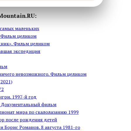
Mountain.RU:
самых маленьких
. Фильм целиком
ник». Фильм целиком
авшая экспедиция
льм
 ничего невозможного. Фильм целиком
2021)
72
нгри. 1997-й год
и. Документальный фильм
пионат мира по скалолазанию 1999
дор после рождения детей
 Борис Романов. 8 августа 1981-го