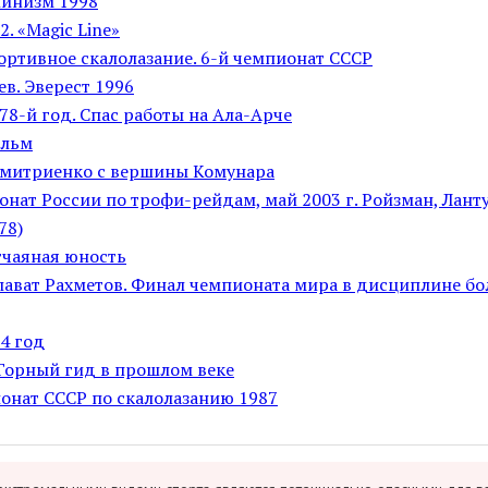
инизм 1998
. «Magic Line»
ортивное скалолазание. 6-й чемпионат СССР
в. Эверест 1996
978-й год. Спас работы на Ала-Арче
ильм
митриенко с вершины Комунара
нат России по трофи-рейдам, май 2003 г. Ройзман, Ланту
78)
тчаяная юность
алават Рахметов. Финал чемпионата мира в дисциплине бо
4 год
 Горный гид в прошлом веке
ионат СССР по скалолазанию 1987