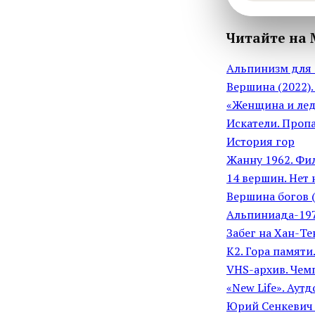
Читайте на 
Альпинизм для 
Вepшина (2022)
«Женщина и лед
Искатели. Проп
История гор
Жанну 1962. Фи
14 вершин. Нет
Вершина богов (
Альпиниада-19
Забег на Хан-Те
К2. Гора памят
VHS-архив. Чем
«New Life». Аут
Юрий Сенкевич и