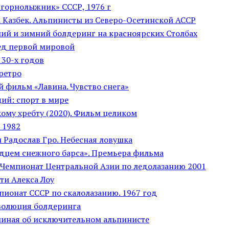
горнолыжник» СССР, 1976 г
а Казбек. Альпинисты из Северо-Осетинской АССР
ний и зимний болдеринг на красноярских Столбах
ед первой мировой
 30-х годов
ретро
 фильм «Лавина. Чувство снега»
ий: спорт в мире
кому хребту (2020). Фильм целиком
 1982
 Радослав Гро. Небесная ловушка
дцем снежного барса». Премьера фильма
 Чемпионат Центральной Азии по ледолазанию 2001
ти Алекса Лоу
пионат СССР по скалолазанию. 1967 год
Эволюция болдеринга
миная об исключительном альпинисте