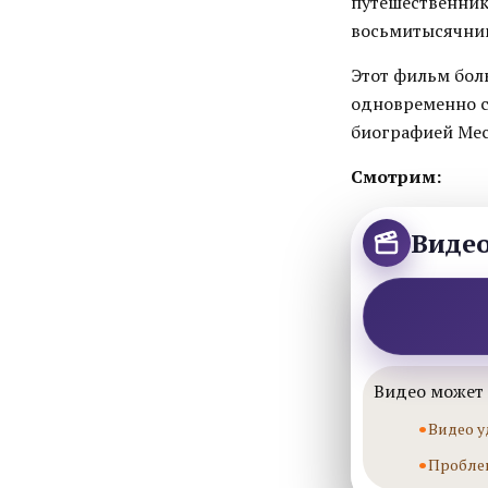
путешественник
восьмитысячник
Этот фильм бол
одновременно с
биографией Мес
Смотрим:
Виде
Видео может 
Видео у
Пробле