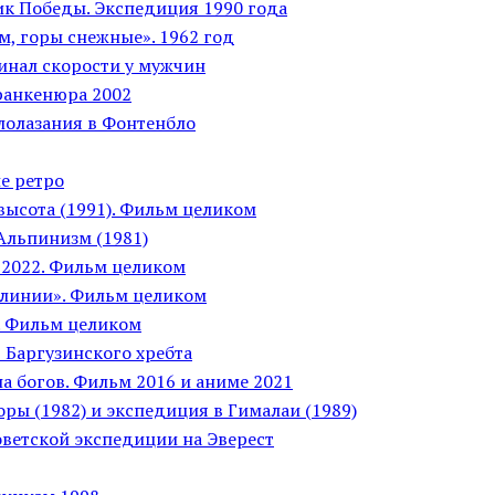
ик Победы. Экспедиция 1990 года
м, горы снежные». 1962 год
Финал скорости у мужчин
ранкенюра 2002
алолазания в Фонтенбло
е ретро
высота (1991). Фильм целиком
Альпинизм (1981)
 2022. Фильм целиком
линии». Фильм целиком
. Фильм целиком
 Баргузинского хребта
а богов. Фильм 2016 и аниме 2021
ры (1982) и экспедиция в Гималаи (1989)
оветской экспедиции на Эверест