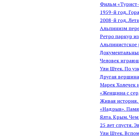
Фильм «Турист-
1959-й год. Гор
2008-й год. Лет
Альпинизм пер
Ретро паркур из
Альпинистское 
Документальный
Человек играющ
Ули Штек. По уз
Другая вершина
Марек Холечек и
«Женщина с сер
Живая история.
«Надрыв». Памя
Ялта. Крым. Чем
25 лет спустя. 
Ули Штек. Вспо