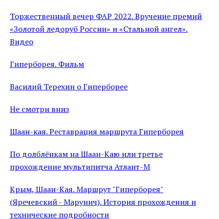
Торжественный вечер ФАР 2022. Вручение премий
«Золотой ледоруб России» и «Стальной ангел».
Видео
Гиперборея. Фильм
Василий Терехин о Гиперборее
Не смотри вниз
Шаан-кая. Реставрация маршрута Гиперборея
По долблёнкам на Шаан-Каю или третье
прохождение мультипитча Атлант-М
Крым, Шаан-Кая. Маршрут "Гиперборея"
(Яречевский - Марунич). История прохождения и
технические подробности