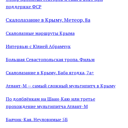
поддержке ФСР
Скалолазание в Крыму. Метеор, 8а
Скалолазные маршруты Крыма
Интервью с Юлией Абрамчук
Большая Севастопольская тропа. Фильм
Скалолазание в Крыму. Баба ягодка, 7а+
Атлант-М — самый сложный мультипитч в Крыму
По долблёнкам на Шаан-Каю или третье
прохождение мультипитча Атлант-М
Балчик-Кая. Неуловимые 5Б