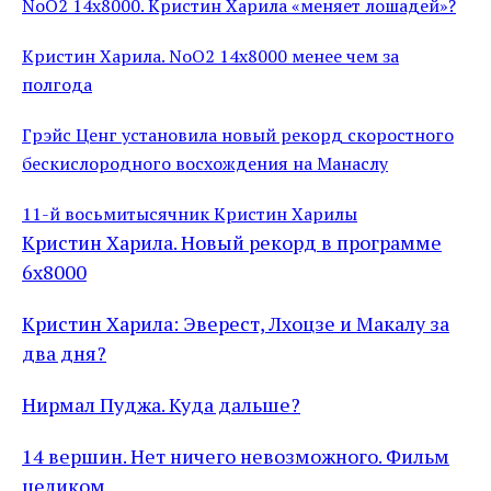
NoO2 14x8000. Кристин Харила «меняет лошадей»?
Кристин Харила. NoO2 14x8000 менее чем за
полгода
Грэйс Ценг установила новый рекорд скоростного
бескислородного восхождения на Манаслу
11-й восьмитысячник Кристин Харилы
Кристин Харила. Новый рекорд в программе
6x8000
Кристин Харила: Эверест, Лхоцзе и Макалу за
два дня?
Нирмал Пуджа. Куда дальше?
14 вершин. Нет ничего невозможного. Фильм
целиком