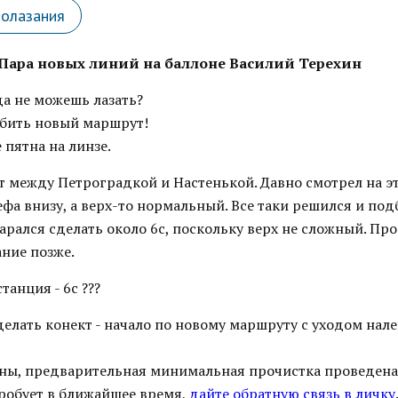
лолазания
Пара новых линий на баллоне
Василий Терехин
да не можешь лазать?
обить новый маршрут!
пятна на линзе.
 между Петроградкой и Настенькой. Давно смотрел на эт
ефа внизу, а верх-то нормальный. Все таки решился и под
арался сделать около 6с, поскольку верх не сложный. Про
ание позже.
станция - 6с ???
елать конект - начало по новому маршруту с уходом нале
ны, предварительная минимальная прочистка проведена,
пробует в ближайшее время,
дайте обратную связь в личку