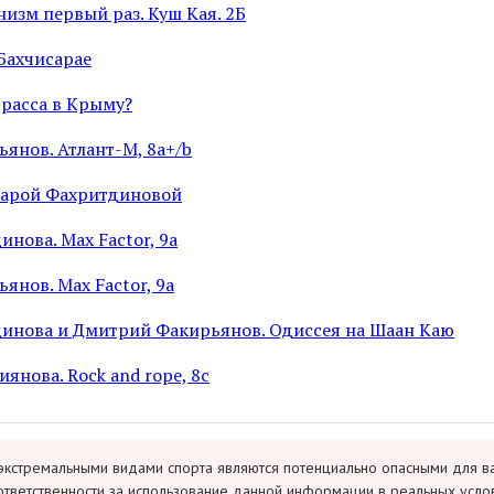
изм первый раз. Куш Кая. 2Б
Бахчисарае
трасса в Крыму?
янов. Атлант-М, 8a+/b
нарой Фахритдиновой
нова. Max Factor, 9a
нов. Max Factor, 9a
инова и Дмитрий Факирьянов. Одиссея на Шаан Каю
янова. Rock and rope, 8c
экстремальными видами спорта являются потенциально опасными для в
ответственности за использование данной информации в реальных усло