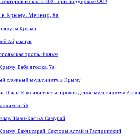
 секторов и скал в 2021 при поддержке ФСР
 в Крыму. Метеор, 8а
аршруты Крыма
ией Абрамчук
опольская тропа. Фильм
Крыму. Баба ягодка, 7а+
ый сложный мультипитч в Крыму
на Шаан-Каю или третье прохождение мультипитча Атла
уловимые 5Б
ыму. Шаан-Кая 6А Самурай
 Крыму. Бахчисарай. Секторы Алтай и Гаспринский