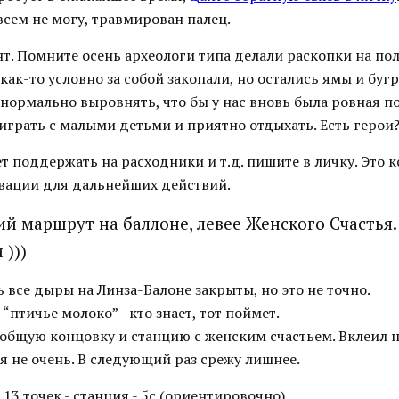
сем не могу, травмирован палец.
т. Помните осень археологи типа делали раскопки на пол
как-то условно за собой закопали, но остались ямы и буг
 нормально выровнять, что бы у нас вновь была ровная п
играть с малыми детьми и приятно отдыхать. Есть герои
ет поддержать на расходники и т.д. пишите в личку. Это 
вации для дальнейших действий.
ий маршрут на баллоне, левее Женского Счастья
 )))
 все дыры на Линза-Балоне закрыты, но это не точно.
“птичье молоко” - кто знает, тот поймет.
общую концовку и станцию с женским счастьем. Вклеил 
я не очень. В следующий раз срежу лишнее.
 13 точек - станция - 5с (ориентировочно)