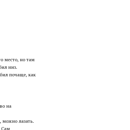
о место, но там
бил низ.
бил почаще, как
во на
 можно лазать.
. Сам