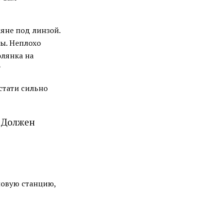
яне под линзой.
ры. Неплохо
олянка на
?
кстати сильно
. Должен
новую станцию,