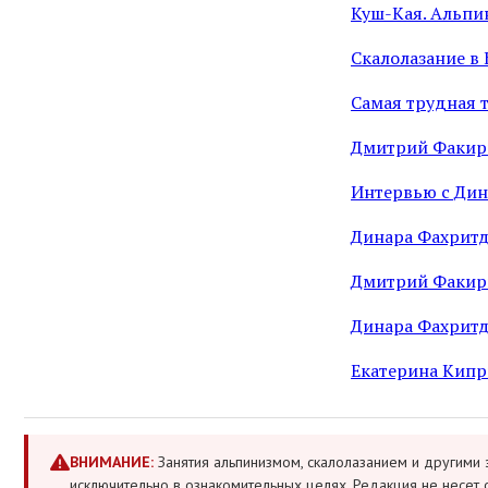
Куш-Кая. Альпин
Скалолазание в 
Самая трудная 
Дмитрий Факирь
Интервью с Ди
Динара Фахритди
Дмитрий Факирья
Динара Фахритд
Екатерина Кипри
ВНИМАНИЕ:
Занятия альпинизмом, скалолазанием и другими 
исключительно в ознакомительных целях. Редакция не несет 