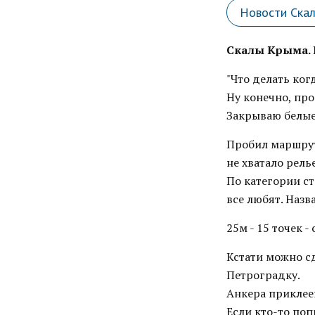
Новости Ска
Скалы Крыма. 
"Что делать ког
Ну конечно, пр
Закрываю белые 
Пробил маршрут
не хватало рель
По категории ст
все любят. Назв
25м - 15 точек - 
Кстати можно сд
Петроградку.
Анкера приклее
Если кто-то по