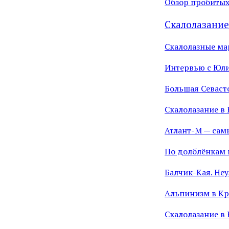
Обзор пробитых
Скалолазание
Скалолазные м
Интервью с Юл
Большая Севаст
Скалолазание в 
Атлант-М — сам
По долблёнкам 
Балчик-Кая. Не
Альпинизм в Кр
Скалолазание в