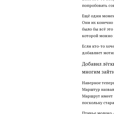
попробовать сов
Ещё один момен
Они их конечно 
было бы всё это
которой можно 
Если кто-то хоч
добавляет моти
Добавил лёгк
многим зайти
Наверное теперь
Марштур назвал 
Маршрут имеет 
поскольку стара
Птичье молоко -