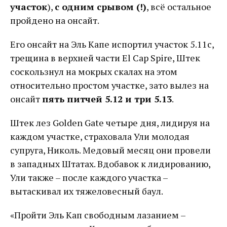
участок
),
с одним срывом (!)
, всё остальное
пройдено на онсайт.
Его онсайт на Эль Капе испортил участок 5.11c,
трещина в верхней части El Cap Spire, Штек
соскользнул на мокрых скалах на этом
относительно простом участке, зато вылез на
онсайт
пять питчей 5.12 и три 5.13
.
Штек лез Golden Gate четыре дня, лидируя на
каждом участке, страховала Ули молодая
супруга, Николь. Медовый месяц они провели
в западных Штатах. Вдобавок к лидированию,
Ули также – после каждого участка –
вытаскивал их тяжеловесный баул.
«Пройти Эль Кап свободным лазанием –