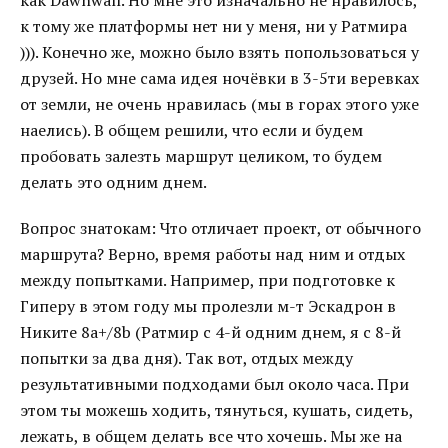
как Dawnwall. Но мне это изначально не нравилось,
к тому же платформы нет ни у меня, ни у Ратмира
))). Конечно же, можно было взять попользоваться у
друзей. Но мне сама идея ночёвки в 3-5ти веревках
от земли, не очень нравилась (мы в горах этого уже
наелись). В общем решили, что если и будем
пробовать залезть маршрут целиком, то будем
делать это одним днем.
Вопрос знатокам: Что отличает проект, от обычного
маршрута? Верно, время работы над ним и отдых
между попытками. Например, при подготовке к
Гиперу в этом году мы пролезли м-т Эскадрон в
Никите 8а+/8b (Ратмир с 4-й одним днем, я с 8-й
попытки за два дня). Так вот, отдых между
результативными подходами был около часа. При
этом ты можешь ходить, тянуться, кушать, сидеть,
лежать, в общем делать все что хочешь. Мы же на