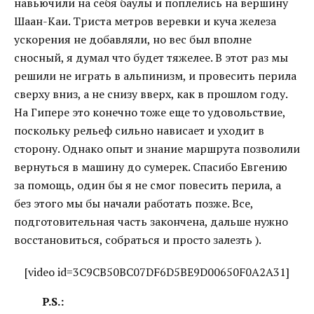
навьючили на себя баулы и поплелись на вершину
Шаан-Каи. Триста метров веревки и куча железа
ускорения не добавляли, но вес был вполне
сносный, я думал что будет тяжелее. В этот раз мы
решили не играть в альпинизм, и провесить перила
сверху вниз, а не снизу вверх, как в прошлом году.
На Гипере это конечно тоже еще то удовольствие,
поскольку рельеф сильно нависает и уходит в
сторону. Однако опыт и знание маршрута позволили
вернуться в машину до сумерек. Спасибо Евгению
за помощь, один бы я не смог повесить перила, а
без этого мы бы начали работать позже. Все,
подготовительная часть закончена, дальше нужно
восстановиться, собраться и просто залезть ).
[video id=3C9CB50BC07DF6D5BE9D00650F0A2A31]
P.S.: