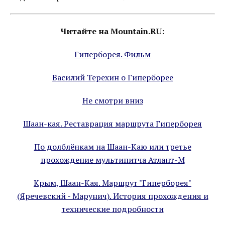
Читайте на Mountain.RU:
Гиперборея. Фильм
Василий Терехин о Гиперборее
Не смотри вниз
Шаан-кая. Реставрация маршрута Гиперборея
По долблёнкам на Шаан-Каю или третье
прохождение мультипитча Атлант-М
Крым, Шаан-Кая. Маршрут "Гиперборея"
(Яречевский - Марунич). История прохождения и
технические подробности