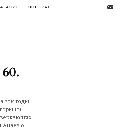
АЗАНИЕ
ВНЕ ТРАСС
 60.
за эти годы
 горы ни
 сверкающих
ч Анаев о