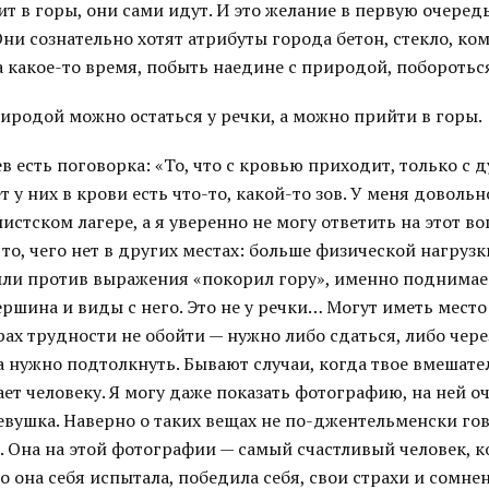
ит в горы, они сами идут. И это желание в первую очередь
ни сознательно хотят атрибуты города бетон, стекло, к
а какое-то время, побыть наедине с природой, побороться
иродой можно остаться у речки, а можно прийти в горы.
ев есть поговорка: «То, что с кровью приходит, только с
т у них в крови есть что-то, какой-то зов. У меня доволь
истском лагере, а я уверенно не могу ответить на этот в
 то, чего нет в других местах: больше физической нагруз
ыли против выражения «покорил гору», именно поднимаеш
ершина и виды с него. Это не у речки… Могут иметь мест
рах трудности не обойти — нужно либо сдаться, либо чере
 нужно подтолкнуть. Бывают случаи, когда твое вмешате
ает человеку. Я могу даже показать фотографию, на ней 
вушка. Наверно о таких вещах не по-джентельменски го
 Она на этой фотографии — самый счастливый человек, к
то она себя испытала, победила себя, свои страхи и сомнен