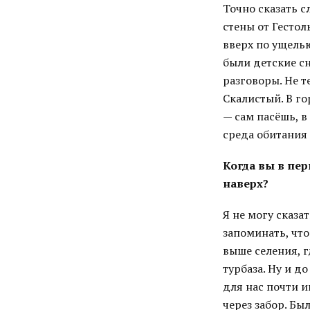
Точно сказать с
стены от Гестол
вверх по ущелью,
были детские сн
разговоры. Не т
Скалистый. В го
— сам пасёшь, в
среда обитания
Когда вы в пе
наверх?
Я не могу сказа
запоминать, что
выше селения, г
турбаза. Ну и д
для нас почти 
через забор. Бы