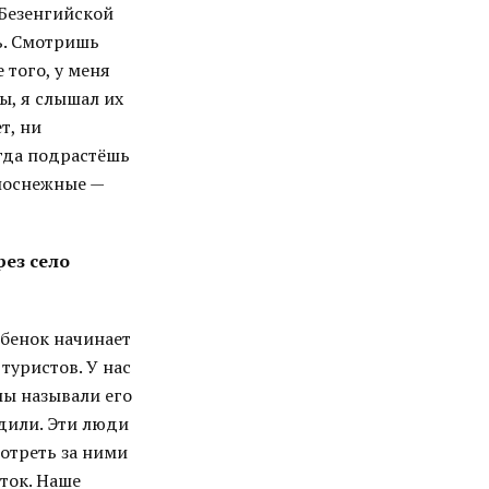
 Безенгийской
ь. Смотришь
 того, у меня
ы, я слышал их
т, ни
огда подрастёшь
елоснежные —
рез село
ребенок начинает
туристов. У нас
мы называли его
одили. Эти люди
отреть за ними
ток. Наше