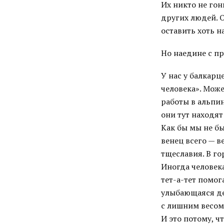
Их никто не гон
других людей. О
оставить хоть н
Но наедине с пр
У нас у балкарц
человека». Може
работы в альпин
они тут находят
Как бы мы не б
венец всего — в
тщеславия. В го
Иногда человека
тет-а-тет помог
улыбающаяся де
с лишним весом.
И это потому, ч