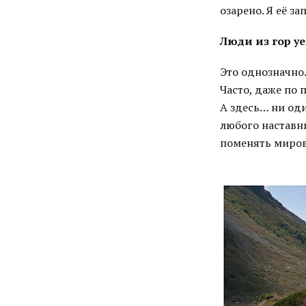
озарено. Я её за
Люди из гор у
Это однозначно.
Часто, даже по 
А здесь… ни оди
любого наставн
поменять миров