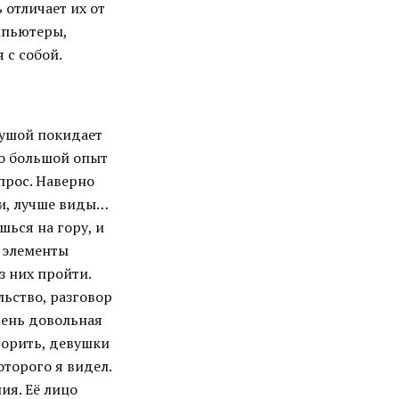
 отличает их от
омпьютеры,
 с собой.
 душой покидает
но большой опыт
опрос. Наверно
ки, лучше виды…
ься на гору, и
о элементы
з них пройти.
льство, разговор
очень довольная
ворить, девушки
оторого я видел.
ия. Её лицо