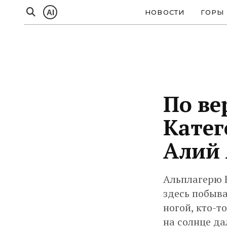
AI
НОВОСТИ
ГОРЫ
По ве
Катег
Алий 
Альплагерю Б
здесь побыва
ногой, кто-т
на солнце да