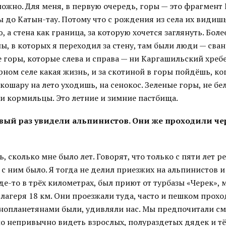
ложно. Для меня, в первую очередь, горы — это фрагмент
ы до Катын-тау. Потому что с рождения из села их видиш
 а стена как граница, за которую хочется заглянуть. Более
ы, в которых я переходил за стену, там были люди — сван
е горы, которые слева и справа — ни Каргашильский хребе
рном селе какая жизнь, и за скотиной в горы пойдёшь, к
 кошару на лето уходишь, на сенокос. Зеленые горы, не б
 и кормильцы. Это летние и зимние пастбища.
рвый раз увидели альпинистов. Они же проходили че
ть, сколько мне было лет. Говорят, что только с пяти лет 
 с ним было. Я тогда не делил приезжих на альпинистов и 
де-то в трёх километрах, был приют от турбазы «Черек», 
о лагеря 18 км. Они проезжали туда, часто и пешком прох
инопланетянами были, удивляли нас. Мы предпочитали см
ло непривычно видеть взрослых, полураздетых дядек и тё