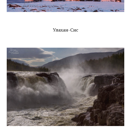
Улахан-Сис