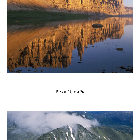
Река Оленёк