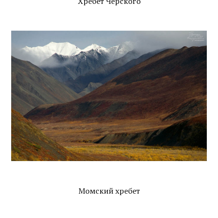
Хребет Черского
Момский хребет