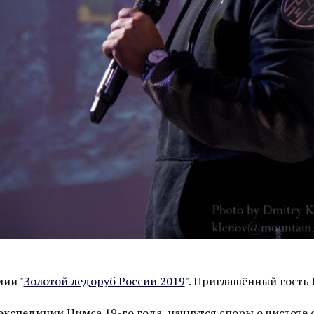
ии "
Золотой ледоруб России 2019
". Приглашённый гость
 экспедиции Нимса 19-го года, начнутся споры о чистоте 