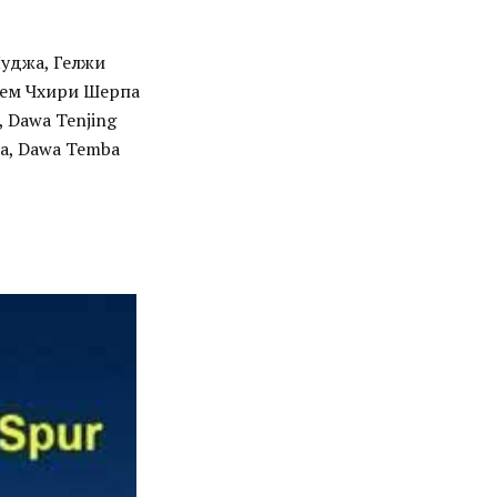
уджа, Гелжи
Пем Чхири Шерпа
, Dawa Tenjing
pa, Dawa Temba