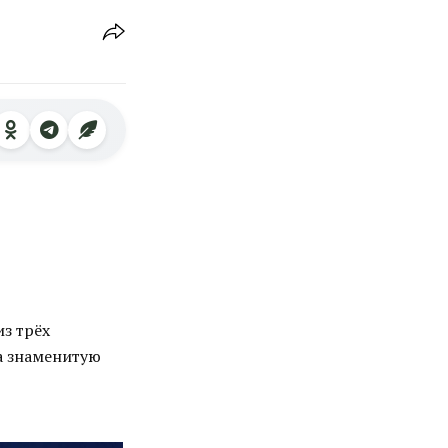
з трёх
а знаменитую