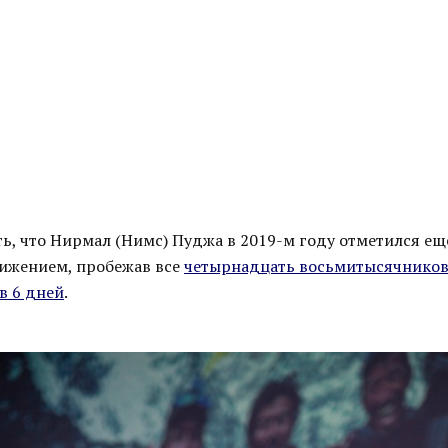
ть, что Нирмал (Нимс) Пуджа в 2019-м году отметился е
ижением, пробежав все
четырнадцать восьмитысячников
в 6 дней
.