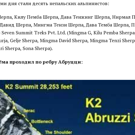
ми дня стали десять непальских альпинистов:
ерпа, Килу Пемба Шерпа, Дава Тенжинг Шерпа, Нирмал П
Давид Шерпа, Мингма Тензи Шерпа, Дава Темба Шерпа, 
Seven Summit Treks Pvt. Ltd. (Mingma G, Kilu Pemba Sherpa
urja, Gelje Sherpa, Mingma David Sherpa, Mingma Tenzi Sher
ri Sherpa, Sona Sherpa).
ма проходил по ребру Абруцци: