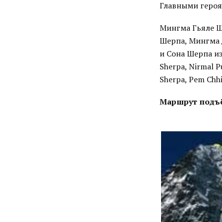
Главными героя
Мингма Гьяле Ш
Шерпа, Мингма 
и Сона Шерпа из 
Sherpa, Nirmal P
Sherpa, Pem Chhi
Маршрут подъё