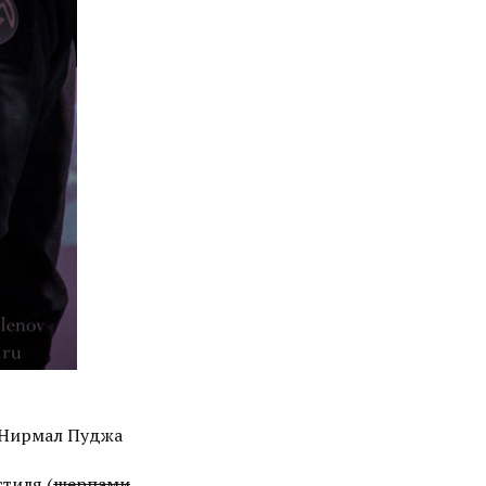
 Нирмал Пуджа
стиля (
шерпами