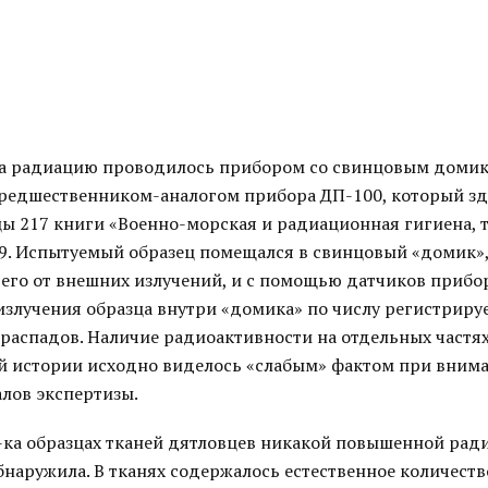
а радиацию проводилось прибором со свинцовым домик
едшественником-аналогом прибора ДП-100, который зд
ы 217 книги «Военно-морская и радиационная гигиена, т.
99. Испытуемый образец помещался в свинцовый «домик»
его от внешних излучений, и с помощью датчиков прибо
излучения образца внутри «домика» по числу регистрир
распадов. Наличие радиоактивности на отдельных частя
ой истории исходно виделось «слабым» фактом при вним
алов экспертизы.
0-ка образцах тканей дятловцев никакой повышенной рад
бнаружила. В тканях содержалось естественное количеств