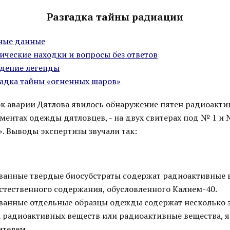
Разгадка тайны радиации
дные данные
агические находки и вопросы без ответов
ождение легенды
згадка тайны «огненных шаров»
ок аварии Дятлова явилось обнаружение пятен радиоакти
ентах одежды дятловцев, - на двух свитерах под № 1 и №
. Выводы экспертизы звучали так:
ованные твердые биосубстраты содержат радиоактивные 
стественного содержания, обусловленного Калием-40.
ованные отдельные образцы одежды содержат несколько
а радиоактивных веществ или радиоактивные вещества, 
ателем.