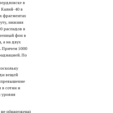
Свердловске в
 Калий-40 в
ех фрагментах
нуту, нижняя
00 распадов в
твенный фон в
, а на двух
. Причем 5000
радиацией. По
поскольку
еди вещей
е превышение
я в сотни и
м уровня
 не обнаружена)