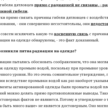
 гибели дятловцев
прямо с радиацией не связаны, – р
чиной гибели
.
тки прямо связать причины гибели дятловцев с воздейс
ования, - они совершенно несостоятельны, они
недосто
я совсем исключить какую-то
косвенную связь
с причина
ации на одежде обнаружены, - это факт доказанный.
 возникли пятна радиации на одежде?
иации пытались обосновать соображением, что она могла
как одежду промыло водой, поскольку при промывке уро
енного уровня. Но это очень сомнительное утверждение, 
и вследствие промывки водой как раз наоборот указывал
менты активированной одежды были промыты водой пло
ний можно делать прямо противоположные выводы. Так
стоверных фактов не являются. Потому и утверждение о т
а быть много выше» не является достоверным. Оно могло