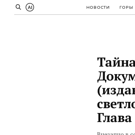
AI
НОВОСТИ
ГОРЫ
Тайна
Докум
(изда
светл
Глава
Внезапно в с