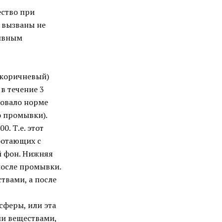
ство при
 вызваны не
тивным
 коричневый)
в течение 3
вовало норме
 промывки).
. Т.е. этот
ботающих с
й фон. Нижняя
после промывки.
твами, а после
сферы, или эта
ми веществами,