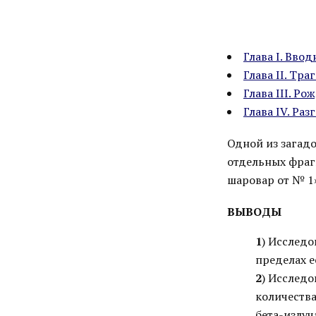
Глава I. Вво
Глава II. Тр
Глава III. Р
Глава IV. Ра
Одной из загад
отдельных фрагм
шаровар от № 1»
ВЫВОДЫ
1
) Исслед
пределах е
2
) Исслед
количеств
бета-излуч