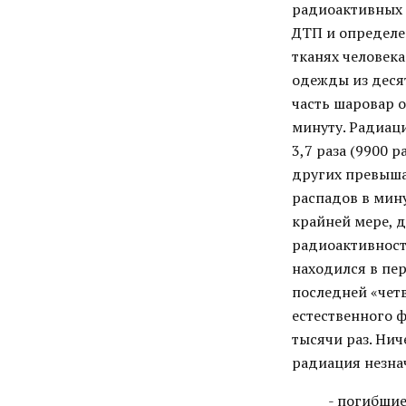
радиоактивных в
ДТП и определе
тканях человек
одежды из десят
часть шаровар о
минуту. Радиаци
3,7 раза (9900 
других превышал
распадов в мину
крайней мере, 
радиоактивност
находился в пе
последней «чет
естественного ф
тысячи раз. Нич
радиация незна
- погибшие