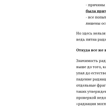
- причины
была при
- все попы
лишены осн
Но здесь нельз
ведь пятна ради
Откуда все же
Значимость рад
выше до того, 
упал до естеств
падение радиаци
отдельные фраг
таких утвержде
проверкой недо
«радиация могл