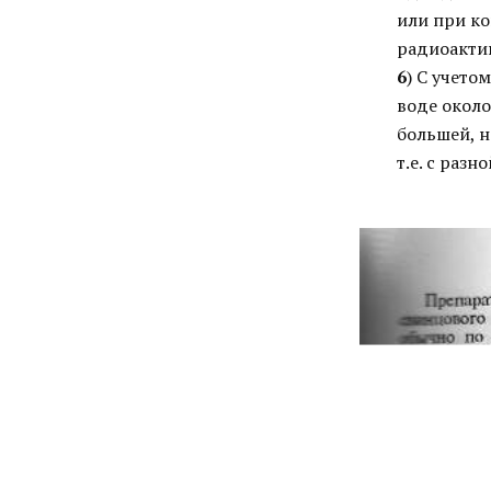
или при ко
радиоакти
6
) С учето
воде около
большей, н
т.е. с раз