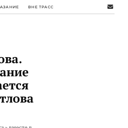
АЗАНИЕ
ВНЕ ТРАСС
ова.
вание
ается
тлова
сь» вместе в