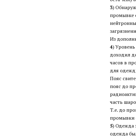
3
) Обнару
промывке 
нейтронны
загрязнени
Из дополни
4
) Уровень
доходил до
часов в пр
для одежд
Пояс свите
пояс до п
радиоакти
часть шаро
Т.е. до пр
промывки 
5
) Одежда 
одежда бы