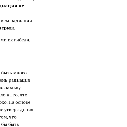
адиация не
твием радиации
верны
.
ми их гибели, -
 быть много
вень радиации
поскольку
о на то, что
хо. На основе
ие утверждения
ом, что
 бы быть