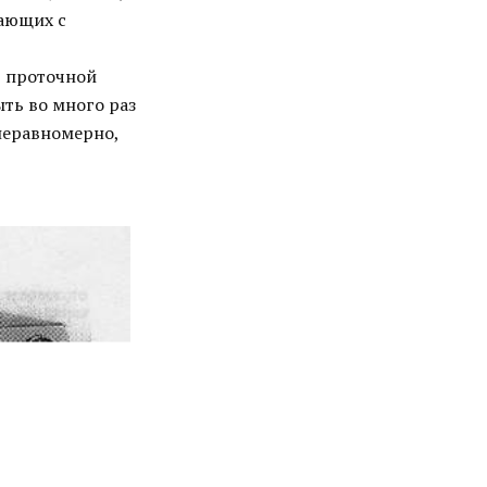
тающих с
в проточной
ыть во много раз
неравномерно,