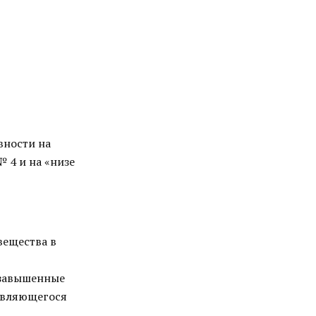
вности на
 4 и на «низе
вещества в
 завышенные
являющегося