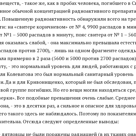
еществ, - такое же, как в пробах человека, погибшего в 
нное обычной концентрацией радиоактивного препарата
а. Повышенную радиоактивность обнаружили всего на тр
и: на «свитере коричневом» от № 4, 9900 распадов в ми
т №1 – 5000 распадов в минуту, пояс свитера от № 1 – 56
я оказалась слабой, - она максимально превышала естес
распадов против 2700), - лишь на одном фрагменте одежды
а примерно в 2 раза (5600 и 5000 против 2700 распадов)
ту, - это нормальный уровень для людей, работающих с 
для Колеватова это был нормальный санитарный уровень
и. Да и для Кривонищенко, который не был обследован, 
рвой группе погибших. Но его вещи могли находиться ср
верки». Все подобные превышения очень слабые. Средне
она, - это в десятки раз, а сильное и опасное для здоровь
его такого здесь не наблюдалось. Поэтому по показателя
чительна. Отсюда следуют определенные выводы:
 дятловцы не были поражены радиацией (в их тканях она