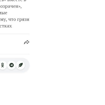
озрачен»,
мые
му, что грязи
стках