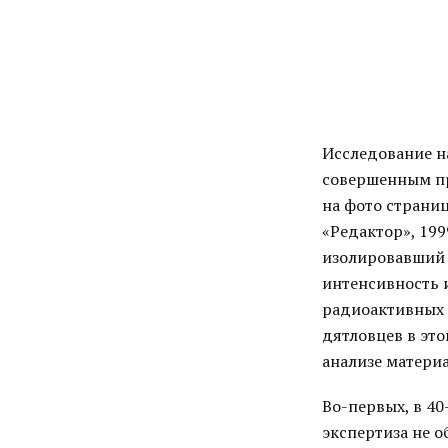
Исследование н
совершенным пр
на фото страниц
«Редактор», 19
изолировавший 
интенсивность 
радиоактивных 
дятловцев в эт
анализе матери
Во-первых, в 4
экспертиза не о