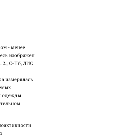
ом - менее
есь изображен
 2., С-Пб, ЛИО
,
ра измерялась
уемых
х одежды
ательном
иоактивности
о