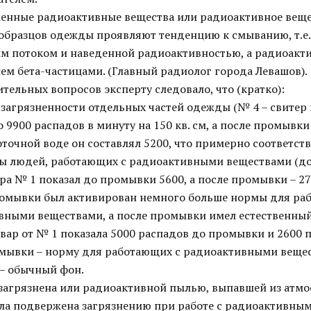
женные радиоактивные вещества или радиоактивное веще
образцов одежды проявляют тенденцию к смыванию, т.е.
м потоком и наведенной радиоактивностью, а радиоак
ем бета-частицами. (Главный радиолог города Левашов).
тельных вопросов эксперту следовало, что (кратко):
 загрязненности отдельных частей одежды (№ 4 – свитер
 9900 распадов в минуту на 150 кв. см, а после промывки 
оточной воде он составлял 5200, что примерно соответст
ы людей, работающих с радиоактивными веществами (до
ра № 1 показал до промывки 5600, а после промывки – 2700
ромывки был активирован немного больше нормы для ра
вными веществами, а после промывки имел естественны
вар от № 1 показала 5000 распадов до промывки и 2600 
омывки – норму для работающих с радиоактивными вещес
– обычный фон.
загрязнена или радиоактивной пылью, выпавшей из атмо
ла подвержена загрязнению при работе с радиоактивны