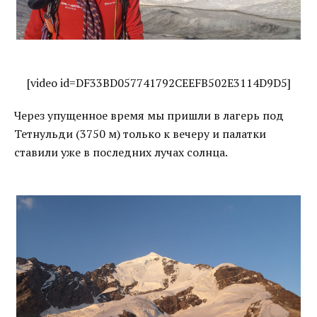
[video id=DF33BD057741792CEEFB502E3114D9D5]
Через упущенное время мы пришли в лагерь под
Тетнульди (3750 м) только к вечеру и палатки
ставили уже в последних лучах солнца.