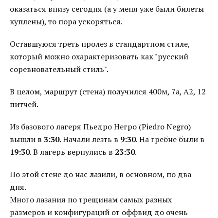
оказаться внизу сегодня (а у меня уже были билеты
куплены), то пора ускоряться.
Оставшуюся треть пролез в стандартном стиле,
который можно охарактеризовать как "русский
соревновательный стиль".
В целом, маршрут (стена) получился 400м, 7а, А2, 12
питчей.
Из базового лагеря Пьедро Негро (Piedro Negro)
вышли в
3:30
. Начали лезть в
9:30
. На гребне были в
19:30
. В лагерь вернулись в
23:30
.
По этой стене до нас лазили, в основном, по два
дня.
Много лазания по трещинам самых разных
размеров и конфигураций от оффвид до очень