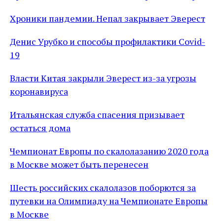
Хроники пандемии. Непал закрывает Эверест
Денис Урубко и способы профилактики Covid-
19
Власти Китая закрыли Эверест из-за угрозы
коронавируса
Итальянская служба спасения призывает
остаться дома
Чемпионат Европы по скалолазанию 2020 года
в Москве может быть перенесен
Шесть российских скалолазов поборются за
путевки на Олимпиаду на Чемпионате Европы
в Москве