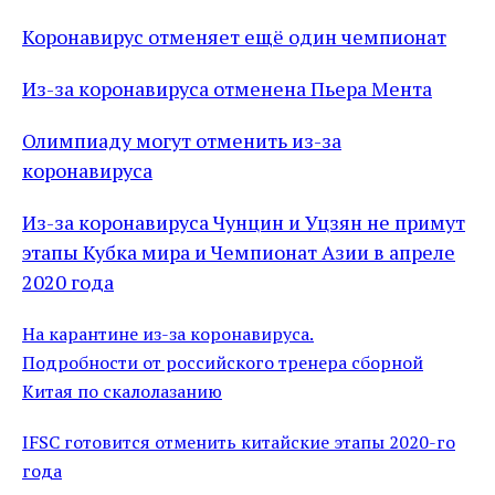
Коронавирус отменяет ещё один чемпионат
Из-за коронавируса отменена Пьера Мента
Олимпиаду могут отменить из-за
коронавируса
Из-за коронавируса Чунцин и Уцзян не примут
этапы Кубка мира и Чемпионат Азии в апреле
2020 года
На карантине из-за коронавируса.
Подробности от российского тренера сборной
Китая по скалолазанию
IFSC готовится отменить китайские этапы 2020-го
года