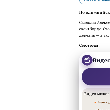
По олимпийско
Скалолаз Алекс
скейтборде. Сто
деревни — в эк
Смотрим:
Виде
Видео может 
Видео у