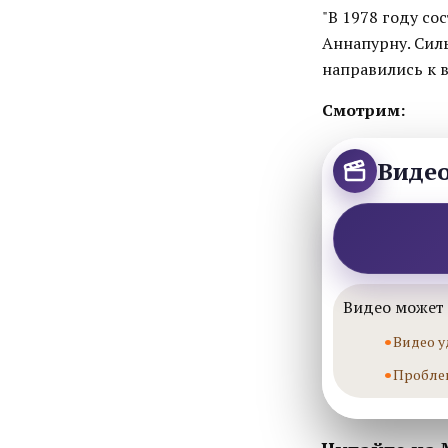
"В 1978 году со
Аннапурну. Сил
направились к в
Смотрим:
Виде
Видео может 
Видео у
Пробле