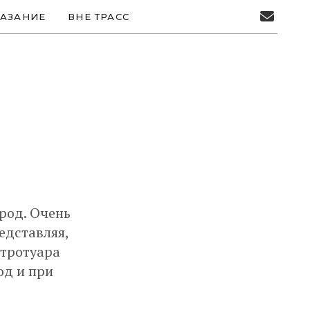
АЗАНИЕ
ВНЕ ТРАСС
род. Очень
едставляя,
 тротуара
од и при