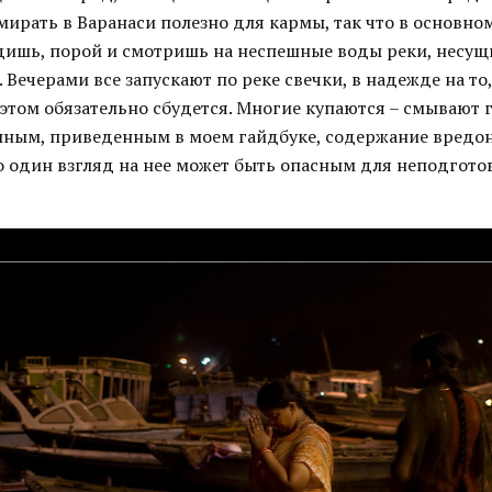
умирать в Варанаси полезно для кармы, так что в основно
дишь, порой и смотришь на неспешные воды реки, несущ
. Вечерами все запускают по реке свечки, в надежде на то,
этом обязательно сбудется. Многие купаются – смывают 
данным, приведенным в моем гайдбуке, содержание вредо
то один взгляд на нее может быть опасным для неподгот