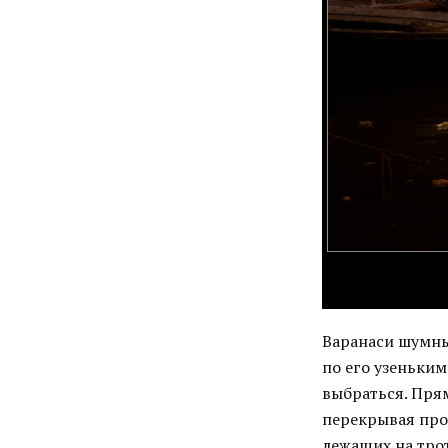
Варанаси шумны
по его узеньким
выбраться. Пря
перекрывая прох
лежащих на трот