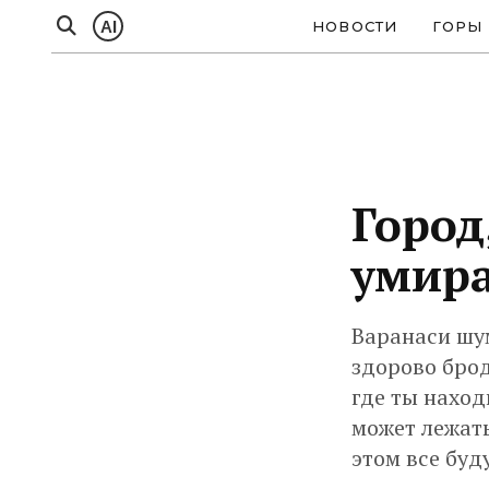
AI
НОВОСТИ
ГОРЫ
Город
умира
Варанаси шум
здорово брод
где ты наход
может лежать
этом все буд