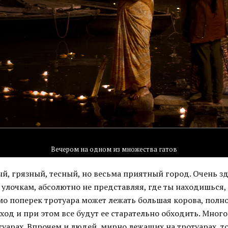
Вечером на одном из множества гатов
й, грязный, тесный, но весьма приятный город. Очень з
 улочкам, абсолютно не представляя, где ты находишься, 
мо поперек тротуара может лежать большая корова, полн
од и при этом все будут ее старательно обходить. Много 
уарах. Впрочем и людей, мирно лежащих на тротуарах, то