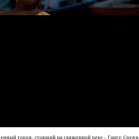
щенный город, стоящий на священной реке – Ганге. Сред