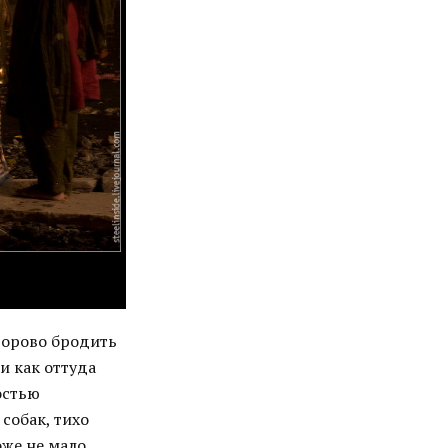
дорово бродить
и как оттуда
остью
собак, тихо
же не мало.