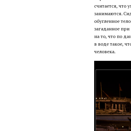
считается, что 
занимаются. Си
обугленное тело
загаданное при 
на то, что по 
в воде такое, ч
человека.