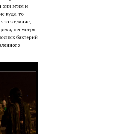
м они этим и
ие куда-то
 что желание,
грехи, несмотря
носных бактерий
овленного