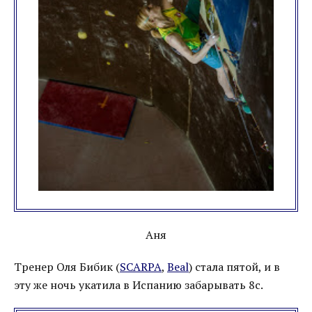
Аня
Тренер Оля Бибик (
SCARPA
,
Beal
) стала пятой, и в
эту же ночь укатила в Испанию забарывать 8с.