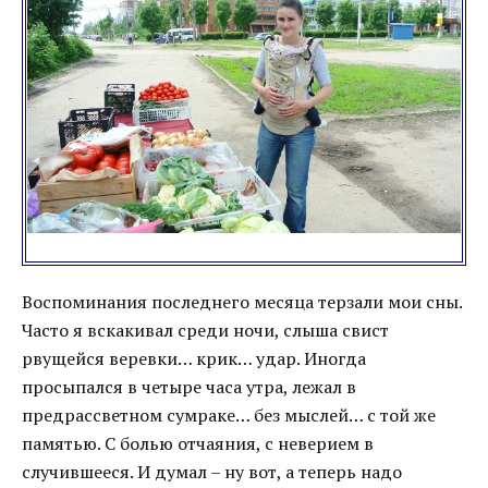
Воспоминания последнего месяца терзали мои сны.
Часто я вскакивал среди ночи, слыша свист
рвущейся веревки… крик… удар. Иногда
просыпался в четыре часа утра, лежал в
предрассветном сумраке… без мыслей… с той же
памятью. С болью отчаяния, с неверием в
случившееся. И думал – ну вот, а теперь надо