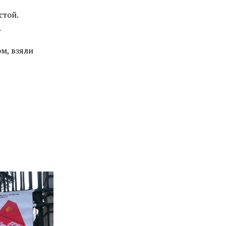
стой.
.
м, взяли