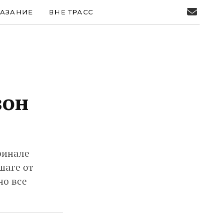
АЗАНИЕ
ВНЕ ТРАСС
зон
финале
шаге от
но все