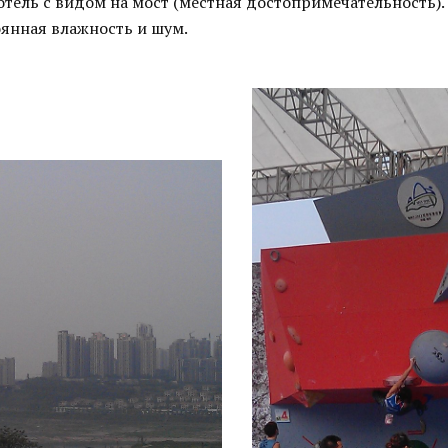
отель с видом на мост (местная достопримечательность).
оянная влажность и шум.