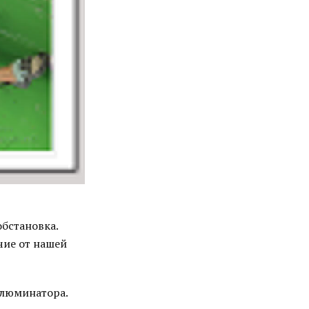
обстановка.
чие от нашей
ллюминатора.