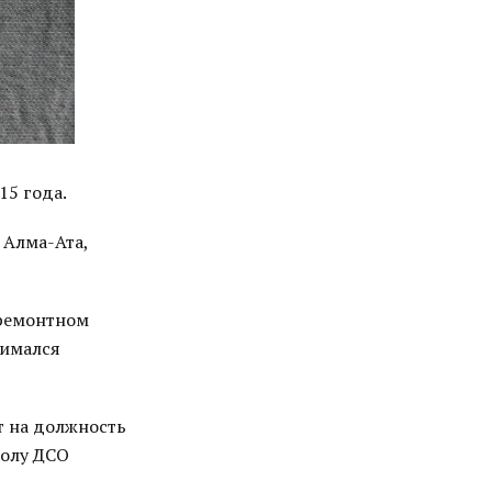
15 года.
 Алма-Ата,
оремонтном
нимался
т на должность
колу ДСО