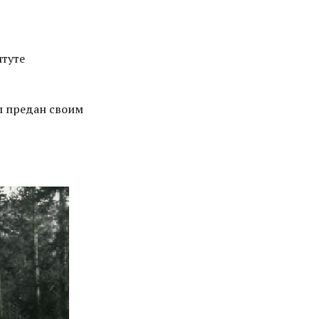
итуте
ыл предан своим