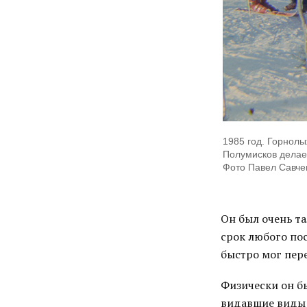
1985 год. Горнол
Полумисков делае
Фото Павел Савче
Он был очень та
срок любого по
быстро мог пер
Физически он бы
видавшие виды 