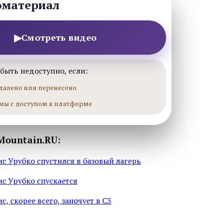
оматериал
▶
Смотреть видео
быть недоступно, если:
далено или перенесено
мы с доступом к платформе
Mountain.RU:
ис Урубко спустился в базовый лагерь
ис Урубко спускается
с, скорее всего, заночует в С3