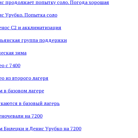
нис продолжает попытку соло. Погода хорошая
ис Урубко. Попытка соло
енос С2 и акклиматизация
альянская группа поддержки
еская зима
ео с 7400
ео из второго лагеря
м в базовом лагере
скаются в базовый лагерь
еночевали на 7200
м Билецки и Денис Урубко на 7200