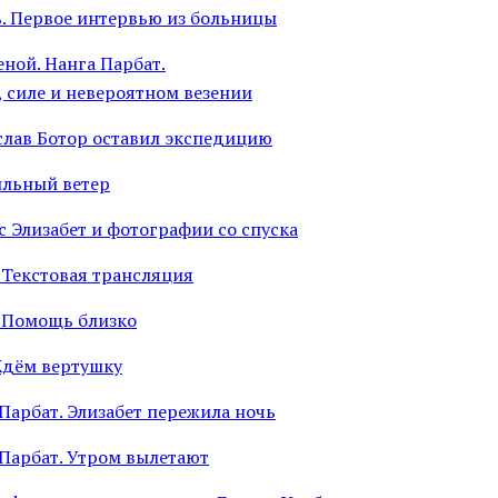
ь. Первое интервью из больницы
ной. Нанга Парбат.
, силе и невероятном везении
ослав Ботор оставил экспедицию
ильный ветер
с Элизабет и фотографии со спуска
 Текстовая трансляция
. Помощь близко
Ждём вертушку
Парбат. Элизабет пережила ночь
 Парбат. Утром вылетают