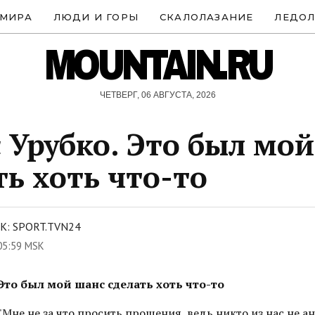
 МИРА
ЛЮДИ И ГОРЫ
СКАЛОЛАЗАНИЕ
ЛЕДОЛ
MOUNTAIN.RU
ЧЕТВЕРГ, 06 АВГУСТА, 2026
 Урубко. Это был мо
ть хоть что-то
: SPORT.TVN24
05:59 MSK
Это был мой шанс сделать хоть что-то
"Мне не за что просить прощения, ведь никто из нас не ан