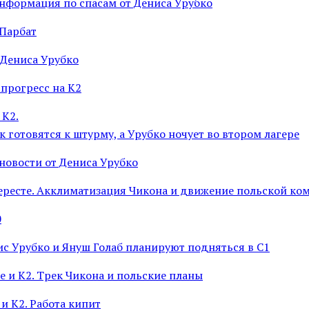
Информация по спасам от Дениса Урубко
 Парбат
 Дениса Урубко
 прогресс на К2
 К2.
к готовятся к штурму, а Урубко ночует во втором лагере
новости от Дениса Урубко
вересте. Акклиматизация Чикона и движение польской к
0
ис Урубко и Януш Голаб планируют подняться в С1
е и К2. Трек Чикона и польские планы
и К2. Работа кипит