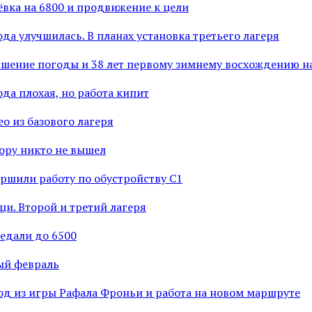
ёвка на 6800 и продвижение к цели
ода улучшилась. В планах установка третьего лагеря
учшение погоды и 38 лет первому зимнему восхождению н
ода плохая, но работа кипит
ео из базового лагеря
гору никто не вышел
ершили работу по обустройству С1
ци. Второй и третий лагеря
ведали до 6500
ный февраль
ход из игры Рафала Фроньи и работа на новом маршруте