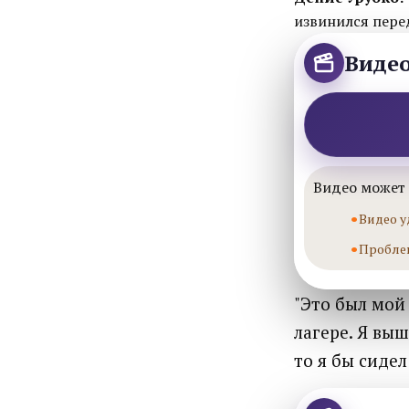
извинился пере
Виде
Видео может 
Видео у
Пробле
"Это был мой 
лагере. Я выш
то я бы сидел