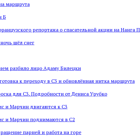
ена маршрута
н Б
французского репортажа о спасательной акции на Нанга 
 ночь шёл снег
мнем разбило лицо Адаму Билецки
готовка к переходу в С3 и обновлённая нитка маршрута
роска для С3. Подробности от Дениса Урубко
ис и Марчин двигаются к С3
нис и Марчин поднимаются в С2
вращение парней и работа на горе